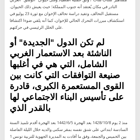
النادر في مكان يُعتقد أنه جنوب المملكة؛ حيث يعيش ذلك الحيوان.
مستقبل التحالف. وتفيد دراسة تحالف الإخوان مع ثورة 23 يوليو في
استكشاف مبررات التحرك الحالي للإخوان، كما أنه يلقي ضوءا اكتشافا
على الخلل الرئيسي في حركتهم.
لم تكن الدول "الجديدة" أو
الناشئة بعد الاستعمار الغربي
الشامل، التي هي في أغلبها
صنيعة التوافقات التي كانت بين
القوى المستعمرة الكبرى، قادرة
على تأسيس البناء الاجتماعي لها
بالقدر الذي
منذ 2 يوم 8‏‏/10‏‏/1428 بعد الهجرة 5‏‏/6‏‏/1442 بعد الهجرة أقدم تلميذ السنة
السادسة ابتدائي على شنق نفسه بمقر سكنى والديه خلال الليلة الفاصلة
بين الخميس والجمعة، وفق ما أفادت به المديرة الجهوية للتربية تونس 1