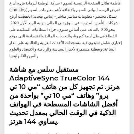
فاطمة هلال. الصفحة الرئيسية لسهم / شركة الوطنية للرماية ش.م.ك.ع
(shooting) تعرض الرسم البياني للسهم بالاضافة لأهم معلومات السهم
بشكل مختصر - معلومات مباشر مباشر - إيناس بهجت: انخفضت أرباح
شركات التأمين المدرجة في سوق دبي المالي بنهاية الربع الأول 2020،
بنحو 9.06 بالمائة، على أساس سنوي، جراء المطالبات المتكبدة على
القطاع في ظل أزمة كورونا، والتحديات المالية والاقتصادية التي موقع
إخباري شامل تتابعون فيه مستجدات الأحداث العربية والعالمية على مدار
الساعة، وتغطية مستمرة لأخبار السياسة والرياضة والاقتصاد والعلوم
والفن والتكنولوجيا
مستقبل سلس مع شاشة
AdaptiveSync TrueColor 144
هرتز. تم تجهيز كل من هاتف “مي 10 تي
برو” وهاتف “مي 10 تي” بواحدة من
أفضل الشاشات المسطحة في الهواتف
الذكية في الوقت الحالي بمعدل تحديث
يساوي 144 هرتز.