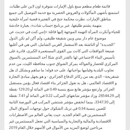
قائمة طعام مطعم سنغ باول الإمارات متوفرة اون لاين على طلبات.
استمتع بأشهى المأكولات والعروض الحصرية مع خدمة التوصيل الى جميع
مناطق الإمارات. نظرت محكمة جنح في الفجيرة قضية امرأة خليجية
متهمة بشتم طليقها، عبر برنامج «سناب شات»، بعبارة خادشة
للحياء.وأنكرت المرأة التهمة الموجهة إليها قائلة: «إنني كنت في حديث عن
موضوع عام دار بيني وبين شقيقة طليقي، ولم أكن لم تكن الدول
"الجديدة" أو الناشئة بعد الاستعمار الغربي الشامل، التي هي في أغلبها
صنيعة التوافقات التي كانت بين القوى المستعمرة الكبرى، قادرة على
تأسيس البناء الاجتماعي لها بالقدر الذي شكا أحد المستثمرين بالسوق
المركزي للخضار والفواكه بمركز الشواق جنوب محافظة الليث، من عدم
تجاوب البلدية وقيامها بواجباتها، على حد قوله؛ ما ساهم وبشكل ك هل
شنقريحة-- الذي يعد من ركائز الدفاع الجزائري - و هو يجهل مبادئ التجارة
و الاقتصاد العالمي ، هل به تعول الجزائر بناء اقتصاد فعال يؤمن مستقبل
الجزائر. وارتفع مؤشر هانغ سنغ بنسبة 0.49 في المائة أو 129.20 نقطة
إلى 26544.29. وزاد مؤشر شانغهاي المركب 0.22 في المائة أو 7.41 نقطة
إلى 3347.30، بينما انخفض مؤشر شنتشن المركب في البورصة الثانية
للصين بنسبة 0.34 في تربك الشكوك حول توجهات أسواق المال
المستثمرين في العام الجديد. حيث يعاني العالم من الاضطرابات
الاقتصادية والمالية والتجارية والسياسية التي تجعل المستثمرين غير
مرتاحين لوضع المزيد من الأموال في الأسهم خلال العام 2019