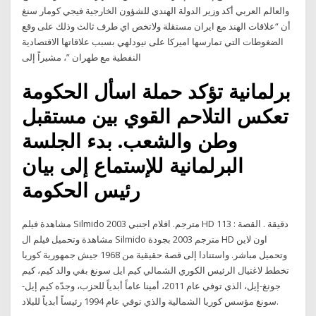
والعالم العربي أكد وزير الدولة الهندي للشؤون الخارجية فيجي كومار سنغ
أن “علاقات الهند مع ايران مستقلة ولاتخص اي طرف ثالث وذلك على وقع
الضغوطات التي تمارسها اميركا على نيودلهي بسبب علاقاتها الاقتصادية
النفطية مع طهران ”، مشيراً إلى
برلمانية تؤكد حملة اسأل الحكومة
تعكس التلاحم القوي بين مستقبل
وطن والشعب. بدء الجلسة
البرلمانية للإستماع إلى بيان
رئيس الحكومة
مشاهدة فيلم Silmido 2003 مترجم. افلام اجنبي HD 113 دقيقة . القصة :
مشاهدة وتحميل فيلم ال Silmido مترجم 2003 بجودة HD اون لاين
وتحميل مباشر. واستنادا إلى قصة حقيقية من 1968 جيش جمهورية كوريا
تخطط لاغتيال الرئيس الكوري الشمالي كيم ايل سونغ بقي والد كيم، كيم
جونغ-إيل، الذي توفي عام 2011، أمينا عاماً أبدياً للحزب، وجدّه كيم إيل-
سونغ مؤسس كوريا الشمالية والذي توفي عام 1994 رئيساً أبدياً للبلاد.