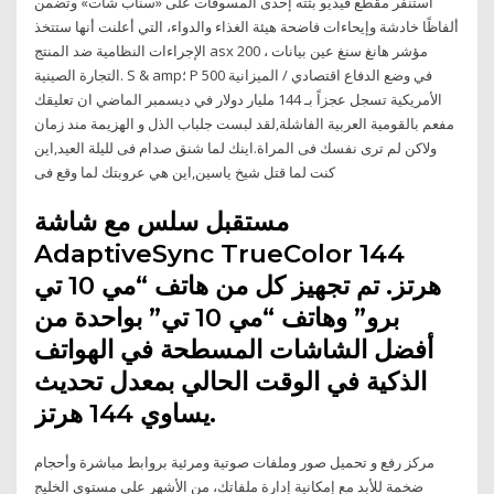
استنفر مقطع فيديو بثته إحدى المسوقات على «سناب شات» وتضمن
ألفاظًا خادشة وإيحاءات فاضحة هيئة الغذاء والدواء، التي أعلنت أنها ستتخذ
الإجراءات النظامية ضد المنتج asx 200 ، مؤشر هانغ سنغ عين بيانات
التجارة الصينية. S & amp؛ P 500 في وضع الدفاع اقتصادي / الميزانية
الأمريكية تسجل عجزاً بـ 144 مليار دولار في ديسمبر الماضي ان تعليقك
مفعم بالقومية العربية الفاشلة,لقد لبست جلباب الذل و الهزيمة مند زمان
ولاكن لم ترى نفسك فى المراة.اينك لما شنق صدام فى لليلة العيد,اين
كنت لما قتل شيخ ياسين,اين هي عروبتك لما وقع فى
مستقبل سلس مع شاشة
AdaptiveSync TrueColor 144
هرتز. تم تجهيز كل من هاتف “مي 10 تي
برو” وهاتف “مي 10 تي” بواحدة من
أفضل الشاشات المسطحة في الهواتف
الذكية في الوقت الحالي بمعدل تحديث
يساوي 144 هرتز.
مركز رفع و تحميل صور وملفات صوتية ومرئية بروابط مباشرة وأحجام
ضخمة للأبد مع إمكانية إدارة ملفاتك، من الأشهر على مستوى الخليج