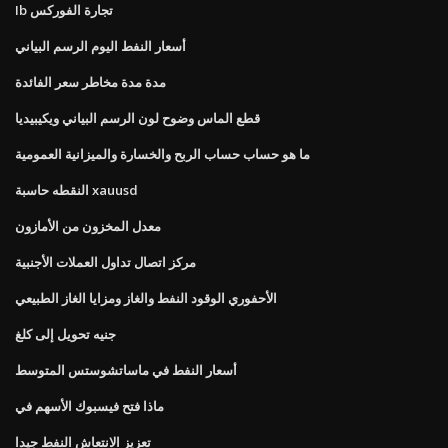
Ib تجارة الفوركس
أسعار النفط اليوم الرسم البياني
مدة مدة مخاطر سعر الفائدة
قطع الماس وضوح لون الرسم البياني ويكيبيديا
ما هو حساب حساب الربح والخسارة والميزانية العمومية
النقطه حاسبة xauusd
معدل المخزون من الأمازون
مركز اتصال تداول العملات الأجنبية
الأحفوري الوقود النفط والغاز ومزايا الغاز الطبيعي
جنيه تحويل إلى كلغ
أسعار النفط في ماساتشوستس المتوسط
ماذا فتح فيسبوك الأسهم في
تعزيز الانتعاش النفط جيدا