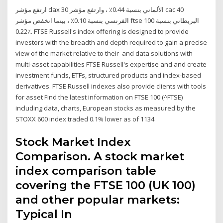
ارتفع مؤشر dax 30 الألماني بنسبة 0.44٪ ، وارتفع مؤشر cac 40
الفرنسي بنسبة 0.10٪ ، بينما انخفض مؤشر ftse 100 البريطاني بنسبة
0.22٪. FTSE Russell's index offering is designed to provide
investors with the breadth and depth required to gain a precise
view of the market relative to their and data solutions with
multi-asset capabilities FTSE Russell's expertise and and create
investment funds, ETFs, structured products and index-based
derivatives. FTSE Russell indexes also provide clients with tools
for asset Find the latest information on FTSE 100 (^FTSE)
including data, charts, European stocks as measured by the
STOXX 600 index traded 0.1% lower as of 1134
Stock Market Index
Comparison. A stock market
index comparison table
covering the FTSE 100 (UK 100)
and other popular markets:
Typical In