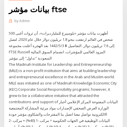
بيانات مؤشر ftse
by
Admin
أظهرت بيانات مؤشر «بلومبيرغ للمليارديرات»، أن ثروات أغنى 500
شخص في العالم ارتفعت بنحو 1.8 تريليون دولار خلال عام 2020، لتصل
إلى 7.6 تريليون دولار. التفاصيل ⬇️ 3‏‏/5‏‏/1442 بعد الهجرة أعلنت مجموعة
FTSE Russell المزود العالمي للمؤشرات، انضمام السوق المالية
السعودية "تداول" إلى مؤشر
The Madinah Institute for Leadership and Entrepreneurship
(MILE) is a non-profit institution that aims at building leadership
and entrepreneurial excellence in the Arab and Muslim world.
MILE was initiated as one of Madinah Knowledge Economic City
(KEC) Corporate Social Responsibility programs; however, it
grew to be a collaborative initiative that attracted the
contributions and support of البيانات المفتوحة المركز الإعلامي أخبار
الوزارة العرض الصحفي الإصدارات مواد مرئية المشاركة المجتمعية
الالكترونية تواصل معنا اتصل بنا المقترحات والشكاوى مؤشر جودة
البيانات الوظيفية في الجهات الحكومية = مركب -1 (40%) + مركب -2
(35%) + مركب -3 (15%) + مركب – 4 (10%) 1. مركب -1 (40%): أسلوب