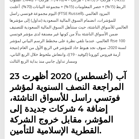
الربط (15%) + حصر المعلومات (15%) + مجموعة البيانات (70%). أعلنت
اليوم مجموعة فوتسي راسل (FTSE Russell)، المزود العالمي
للمؤشرات، انضمام السوق المالية السعودية (تداول) إلى مؤشرها
العالمي للأسواق الناشئة، حيث ستتأهل السوق المالية السعودية للتصنيف
ضمن الأسواق الناشئة بدلًا من كونها غير مصنفة لدى مؤشر فوتسي
العالمي. عندما نلقي نظرة على مخطط الرسم البياني لمؤشر ftse 100
لسنة 2020، سوف نجد هبوط حاد للمؤشر في الربع الأول من العام (نتيجة
أزمة فيروس كورونا (كوفيد - 19))، وانتعاش ملحوظ خلال الربع الثاني،
ومسار تداول جانبي منذ بداية الربع الثالث
23 آب (أغسطس) 2020 أظهرت
المراجعة النصف السنوية لمؤشر
فوتسي راسل للأسواق الناشئة،
إضافة 4 شركات جديدة إلى
المؤشر، مقابل خروج الشركة
القطرية الإسلامية للتأمين.