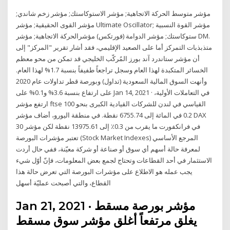
مؤشر متوسط الحركة الاتجاهية; مؤشر الاستوكاستك; مؤشر زخم شاندي;
مؤشر القوى الحقيقية; مؤشر Ultimate Oscillator; مؤشر القوة النسبية
ستوكاستك; مؤشر الدوامة (فورتكس) مؤشرالحركة الاتجاهية; مؤشر DM.
متذبذبات التمركز أما على الصعيد الإقليمي، فقد أشار تقرير "المركز" إلى
أن مؤشر ستاندرد آند بورز المُركّب الخليجي قد تمكن من محو معظم
الخسائر المتكبدة لهذا العام وسجل تراجعاً طفيفاً بنسبة 1.7% لهذا العام.
وأنهت السوق المالية السعودية (تداول) وبورصة قطر تداولات عام 2020
على ارتفاع بنسبة 3.6% و0.1% على Jan 14, 2021 · في التعاملات الأولية،
ارتفع مؤشر ftse 100 القياسي في لندن للشركات القيادية الكبرى بنحو
0.2 في المائة إلى 6755.74 نقطة. في منطقة اليورو، أضاف مؤشر DAX
30 في فرانكفورت ما يقرب من 0.3٪ إلى 13975.61 نقطة لكن مؤشر
تعتبر مؤشرات البورصة (Stock Market Indexes) المرجع الأساسي
لمعرفة حالة أسهم أي سوق أو صناعة أو شركة معيّنة، ففي حال أردت
الاستثمار في أحد القطاعات وتحتاج لجمع بعض المعلومات، فإنّ أوّل شيء
يجب عمله هو الاطلاع على مؤشرات البورصة التي تعرض حالة هذا
القطاع، والتي أصبحت عمليّة أسهل
Jan 21, 2021 · مؤشر بورصة مسقط
يغلق مرتفعاً أغلق مؤشر سوق مسقط