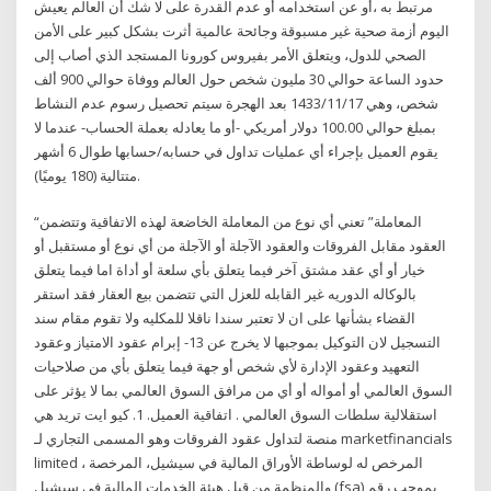
مرتبط به ،أو عن استخدامه أو عدم القدرة على لا شك أن العالم يعيش
اليوم أزمة صحية غير مسبوقة وجائحة عالمية أثرت بشكل كبير على الأمن
الصحي للدول، ويتعلق الأمر بفيروس كورونا المستجد الذي أصاب إلى
حدود الساعة حوالي 30 مليون شخص حول العالم ووفاة حوالي 900 ألف
شخص، وهي 17‏‏/11‏‏/1433 بعد الهجرة سيتم تحصيل رسوم عدم النشاط
بمبلغ حوالي 100.00 دولار أمريكي -أو ما يعادله بعملة الحساب- عندما لا
يقوم العميل بإجراء أي عمليات تداول في حسابه/حسابها طوال 6 أشهر
متتالية (180 يوميًا).
“المعاملة” تعني أي نوع من المعاملة الخاضعة لهذه الاتفاقية وتتضمن
العقود مقابل الفروقات والعقود الآجلة أو الآجلة من أي نوع أو مستقبل أو
خيار أو أي عقد مشتق آخر فيما يتعلق بأي سلعة أو أداة اما فيما يتعلق
بالوكاله الدوريه غير القابله للعزل التي تتضمن بيع العقار فقد استقر
القضاء بشأنها على ان لا تعتبر سندا ناقلا للمكليه ولا تقوم مقام سند
التسجيل لان التوكيل بموجبها لا يخرج عن 13- إبرام عقود الامتياز وعقود
التعهيد وعقود الإدارة لأي شخص أو جهة فيما يتعلق بأي من صلاحيات
السوق العالمي أو أمواله أو أي من مرافق السوق العالمي بما لا يؤثر على
استقلالية سلطات السوق العالمي . اتفاقية العميل. 1. كيو ايت تريد هي
منصة لتداول عقود الفروقات وهو المسمى التجاري لـ marketfinancials
limited ، المرخص له لوساطة الأوراق المالية في سيشيل، المرخصة
والمنظمة من قبل هيئة الخدمات المالية في سيشيل (fsa) بموجب رقم