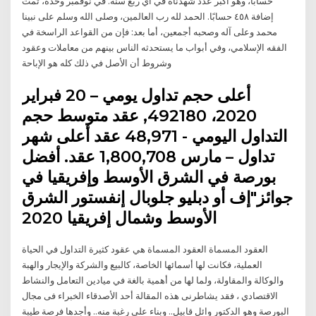
حسابًا، وهو أكبر عدد شهدناه في أي ربع سنة. في نوفمبر وحده، تمت
إضافة ٤٥٨ حسابًا. الحمد لله رب العالمين، وصلى الله وسلم على نبينا
محمد وعلى آله وصحبه أجمعين، أما بعد: فإن من القواعد الراسخة في
الفقه الإسلامي، وفي أبواب ما يستحدثه الناس بينهم من معاملات وعقود
وشروط أن الأصل في ذلك كله هو الإباحة
أعلى حجم تداول يومي – 20 فبراير
2020، 492180, عقد متوسط حجم
التداول اليومي - 48,971 عقد أعلى شهر
تداول – مارس 1,800,708 عقد. أفضل
بورصة في الشرق الأوسط وإفريقيا في
جوائز"إف أو دبليو جلوبال إنفستور الشرق
الأوسط وشمال إفريقيا 2020
العقود المسماة العقود المسماة هي عقود كثيرة التداول في الحياة
العملية، فكانت لها أسمائها الخاصة، كالبيع والشركة والإيجار والهبة
والوكالة والمقاولة، ولما لها من أهمية بالغة في ميادين التعامل والنشاط
الاقتصادي ، فقد يشاطرنى هذه المقالة أحد الأصدقاء الخبراء فى مجال
البورصة وهو الدكتور وائل قابيل.. وبناء على رغبة منه.. وأجدها فرصة طيبة