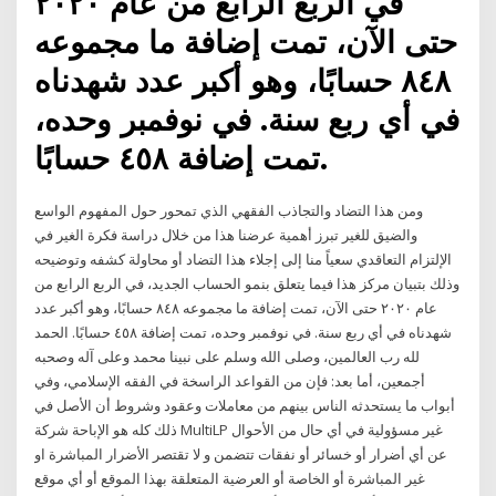
في الربع الرابع من عام ٢٠٢٠
حتى الآن، تمت إضافة ما مجموعه
٨٤٨ حسابًا، وهو أكبر عدد شهدناه
في أي ربع سنة. في نوفمبر وحده،
تمت إضافة ٤٥٨ حسابًا.
ومن هذا التضاد والتجاذب الفقهي الذي تمحور حول المفهوم الواسع
والضيق للغير تبرز أهمية عرضنا هذا من خلال دراسة فكرة الغير في
الإلتزام التعاقدي سعياً منا إلى إجلاء هذا التضاد أو محاولة كشفه وتوضيحه
وذلك بتبيان مركز هذا فيما يتعلق بنمو الحساب الجديد، في الربع الرابع من
عام ٢٠٢٠ حتى الآن، تمت إضافة ما مجموعه ٨٤٨ حسابًا، وهو أكبر عدد
شهدناه في أي ربع سنة. في نوفمبر وحده، تمت إضافة ٤٥٨ حسابًا. الحمد
لله رب العالمين، وصلى الله وسلم على نبينا محمد وعلى آله وصحبه
أجمعين، أما بعد: فإن من القواعد الراسخة في الفقه الإسلامي، وفي
أبواب ما يستحدثه الناس بينهم من معاملات وعقود وشروط أن الأصل في
ذلك كله هو الإباحة شركة MultiLP غير مسؤولية في أي حال من الأحوال
عن أي أضرار أو خسائر أو نفقات تتضمن و لا تقتصر الأضرار المباشرة او
غير المباشرة أو الخاصة أو العرضية المتعلقة بهذا الموقع أو أي موقع