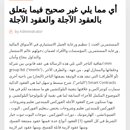
أي مما يلي غير صحيح فيما يتعلق
بالعقود الآجلة والعقود الآجلة
by
Administrator
المستثمرين الجدد | تنظيم ورعاية العمل الاستثماري في الأسواق المالية
, ورعاية المستثمرين ,المؤسسات والأفراد لضمان دخولهم عالم الاستثمار
والتداول بنجاح وأمان
اتفاقية التاجر التي تلي هذه الرسالة هي عقد قانوني بين شركة imm
group ltd. (“immfx”) ، وخلفائها والمتنازل لهم ، من جهة ، والطرف الآخر
(أو الأطراف) التي تنفذ هذه الوثيقة بصفتها التاجر (التجار) من ناحية أخرى
(“التاجر”). شرح مبسط و سهل لما هي العقود الذكية Smart Contracts
سمارت كونتراكس و علاقتها بتقنية البلوكتشين هو ما سنقدمه لكم في هذا
الموضوع المكمل للأجزاء السابقة لما هي تقنية أو تكنولوجيا البلوكشين. و
بهذا سنكون شرح العقود الآجله الفوركس للمبتدئين تعليم وشروحات.
الفوركس للمبتدئين تعليم وشروحات يختص بـتعليم الفوركس ، اليوت ،
الفيبوناتشي ، الهارمونيك ، دورات الفوركس ، موجات اليوت ثبوت خيار
الشرط في كل العقود [1] العقود أنواع عدة: فمنها عقود ممتنعة الفسخ،
ومنها عقود لازمة قابلة للفسخ، ومنها عقود غير لازمة.