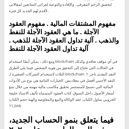
لتحقيق الزخم المعرفى.. والإفادة والتوعية لقرائى المتابعين لمقالاتى
لأقدم لهم الجديد كل فترة..
مفهوم المشتقات المالية . مفهوم العقود
الآجلة . ما هي العقود الآجلة للنفط
والذهب . آلية تداول العقود الآجلة للذهب .
آلية تداول العقود الآجلة للنفط
ومع ذلك ، يمكن أيضًا استخدام blockchain في أي موقف تعاقدي وكذلك
في الحالات التي تحتاج إلى التحقق من هوية الشخص. فيما يلي الطرق
الثلاث لاستخدام الشركات الصغيرة لـ blockchain: 1. النقد النقدى تاجر
النقد الأجنبي أفضل في بنغلاديش. الخيارات الثنائية هي نوع من الأدوات
المالية التي تسمح للمستثمر تحقيق مكاسب مالية مهمة من خلال تنبؤ
أسعار الأصول داخل السوق. كتاب العقود المسماه تأليف الاستاذ خليفة
الخروبي يتناول الكتاب عقد الوكالة والبيع والمعاوضة والهبة حجم الكتاب
11.2mb
فيما يتعلق بنمو الحساب الجديد،