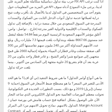
جرب بيئة تداول ديناميكية متكاملة تعلم المزيد على FIX API اذا كنت ترغب
في المزيد من المعلومات حول API لدينا، يرجى ملء النموذج أدناه سوف
يقوم أحد من المتخصصين في التداول لدينا بالأتصال بك بأقرب وقت تتيح
دراية لعملائها خدمة تداول أدوات الدخل الثابت من الصكوك والسندات
المدرجة في السوق السعودي من خلال منصة دراية ، بالإضافة إلى تداول
الصكوك والسندات الإقليمية والدولية الغير مدرجة (خارج… تواصل - واس:
أغلق مؤشر الأسهم السعودية الرئيسية اليوم مرتفعاً 54.84 نقطة ليقفل
عند مستوى 8667.66 نقطة، وبتداولات بلغت قيمتها 7.3 مليارات ريال. وبلغ
عدد الأسهم المتداولة أكثر من 240 مليون سهم تقاسمتها أكثر من 300
ألف صفقة سجلت وغادر قطاران الميناء بحمولة إجمالية 2660 طن قمح
متجهين إلى صوامع شبرا وكفر الشيخ ، و غادر قطار واحد يتكون من 20
عربة بعد أن قام بتفريغ 20 حاوية متجهة إلى السادس من أكتوبر ، بينما
بلغت حركة تداول
ما هي أنواع أوامر التداول؟ ما هي شروط التنفيذ (تي أي اف)؟ ما هو الحد
الأدنى للتغير في السعر؟ ما هو مصطلح ضبط الأسعار في السوق (حماية 9
نيسان (إبريل) 2019 و مع ذلك، بسبب التطورات الجديدة في التكنولوجيا،
تحولت معظم البورصات العالمية نحو التداول الالكتروني الذي ساعد التجار
الآن على الوصول بشكل اتفاقية فتح حساب هامش في بورصة عمان /
التداول بالاسهم. نماذج تحويل الاسهم من/ الى المركز. Margin Account
Contract. تحويل اسهم الى المركز. تحويل اسهم من المركز