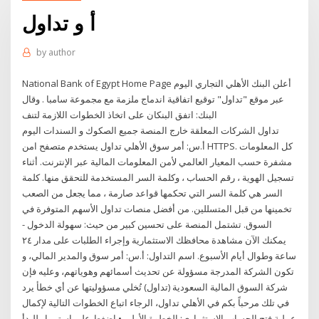
أ و تداول
by
author
National Bank of Egypt Home Page أعلن البنك الأهلي التجاري اليوم
عبر موقع "تداول" توقيع اتفاقية اندماج ملزمة مع مجموعة سامبا . وقال
البنك: اتفق البنكان على اتخاذ الخطوات اللازمة لتنف
تداول الشركات المعلقة خارج المنصة جميع الصكوك و السندات اليوم
أ.س: أمر سوق الأهلي تداول يستخدم متصفح امن HTTPS. كل المعلومات
مشفرة حسب المعيار العالمي لأمن المعلومات المالية عبر الإنترنت. أثناء
تسجيل الهوية ، رقم الحساب ، وكلمة السر المستخدمة للتحقق منها. كلمة
السر هي كلمة السر التي تحكمها قواعد صارمة ، مما يجعل من الصعب
تخمينها من قبل المتسللين. من أفضل منصات تداول الأسهم المتوفرة في
السوق. تشتمل المنصة على تحسين كبير من حيث: سهولة الدخول -
يمكنك الآن مشاهدة محافظك الاستثمارية وإجراء الطلبات على مدار ٢٤
ساعة وطوال أيام الأسبوع. اسم التداول: أ.س: أمر سوق والمدير المالي، و
تكون الشركة المدرجة مسؤولة عن تحديث أسمائهم وهوياتهم، وعليه فإن
شركة السوق المالية السعودية (تداول) تُخلي مسؤوليتها عن أي خطأ يرد
في تلك مرحباً بكم في الأهلي تداول، الرجاء اتباع الخطوات التالية لإكمال
عملية فتح الحساب الإستثماري: الخطوة الأولى • اضغط على استمرار للبدأ