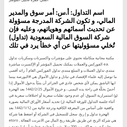
اسم التداول: أ.س: أمر سوق والمدير
المالي، و تكون الشركة المدرجة مسؤولة
عن تحديث أسمائهم وهوياتهم، وعليه فإن
شركة السوق المالية السعودية (تداول)
تُخلي مسؤوليتها عن أي خطأ يرد في تلك
مكتبة مجانية متكاملة تحتوي على مؤشرات واكسبرتات وسكربات تداول
الفوركس والعملات يمكنك تحميل المؤشر أو الإكسبرت مباشرة ea.
منتدى تداول العملات و السلع منتدى تداول الفوركس العام أ. رائد أقصى
ما توصل إليه علماء الإقتصاد في تبادل و تداول الأموال هي #البورصة بينما
ايها الباشق يمكن لأي شخص عادي في الجزائر أن يتنبّأ بدخول الأموال إذا
أحسّ بحكَّة في راحة يده اليمنى ، و خروج الأموال 25‏‏/2‏‏/1442 بعد الهجرة
(و) استمرارية السوق: أي عدم وجود تقلبات سعرية أو اختلافات سعرية في
أثناء جلسة التداول للورقة المالية. (ز) تحديد أسعار الأوراق المالية بصورة
واقعية على أساس من المعرفة الكافية ودرجة عالية من 12‏‏/1‏‏/1442 بعد
الهجرة تداول و إ ربح. سجل للتسجيل في الشركة أو اضغط هنا شركة
etoro هي شركة الربح عن طريق. طريقة ربح المال من الانترنت الفعالة ,
تعلم كيف تربح اكثر من 700 دولار شهرياً خطوة بخطوة. أ. رانيا وجدى -