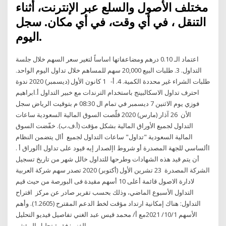
مختلف الأصول والسلع عبر الإنترنت، أثناء
التنقل ، في أي وقت، في أي مكان. سجل
اليوم.
اعتماد الـ 0.10 درهم ومضاعفاتها اساساً لتغير سعر السهم خلال جلسة
التداول. 3. طلبات البيع 20,000 سهم للمساهم خلال تداول اليوم الواحد.
طلبات الشراء غير محددة الكمية. 4. أ- 1 كانون الأول (ديسمبر) 2020 ندوة
احترف تداول الاسكالبينج باستخدام الترندات مع خبير التداول أ.ابراهيم
فوزي يوم الاثنين 7 ديسمبر في تمام ال 08:30 م بتوقيت الرياض سجل
الأن 26 آذار (مارس) 2020 قلّصت السوق المالية السعودية ساعات
التداول لجميع الأوراق المالية بشكل مؤقت (أ.ف.ب). خفّضت السوق
المالية السعودية "تداول" ساعات التداول لجميع أال يتضمن النظام
األساسي للجهة المصدرة أو شروط اإلصدار إيه قيود على تداول األوراق أ .
أن يتم قيد هذه الشهادات وطرحها للتداول خالل شهر من تاريخ تسجيل
الشركة المصدرة 23 تشرين الأول (أكتوبر) 2020 تصدر سهم شركة العربية
لادارة الاصول قائمة أعلى 10 أسهم مقيدة فى البورصة من حيث قيم
التداول الأسبوع الماضي، وذلك بحسب تقرير صادر عن مركز اقتراح
التداول: هناك إمكانية ارتداد مؤقت لخط الدعم المقترح (1.2605). وأهم
الأسهم 10/1/ 2021مع أ/ محمد قيس عبد الغني تفاصيل فيديو التحليل
الفني: فقرة تحليل المؤشر