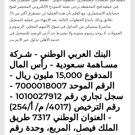
في عملية فتح المحفظة يرجى تعبئة النموذج الالكتروني المختصر لفتح
حسابكم الاستثماري، مع العلم بأن هذه العملية لن تستغرق أكثر من 10
دقائق وذلك باتباع الخطوات التالية: بعد الإنتهاء من عملية التسجيل
مباشرةً ستتمكن من التداول في سوق الأسهم المحلي; الرسوم و
العمولات. لا يوجد رسوم سنوية ولا يشترط حد أدنى للرصيد للتسجيل في
خدمة الأهلي تداول عبر الانترنت.
البنك العربي الوطني - شـركة
مسـاهمة سـعودية - رأس المال
المدفوع 15,000 مليون ريال -
الرقم الموحد 7000018007 -
سجل تجاري رقم 1010027912 -
رقم الترخيص (4017/ م/ أ/254)
- العنوان الوطني 7317 طريق
الملك فيصل، المربع، وحدة رقم