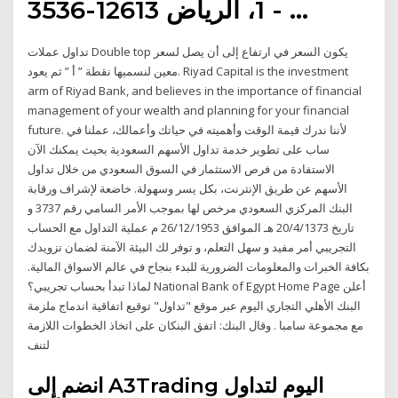
1، الرياض 12613-3536 - …
تداول عملات Double top يكون السعر في ارتفاع إلى أن يصل لسعر
معين لنسميها نقطة ” أ ” ثم يعود. Riyad Capital is the investment
arm of Riyad Bank, and believes in the importance of financial
management of your wealth and planning for your financial
future. لأننا ندرك قيمة الوقت وأهميته في حياتك وأعمالك، عملنا في
ساب على تطوير خدمة تداول الأسهم السعودية بحيث يمكنك الآن
الاستفادة من فرص الاستثمار في السوق السعودي من خلال تداول
الأسهم عن طريق الإنترنت، بكل يسر وسهولة. خاضعة لإشراف ورقابة
البنك المركزي السعودي مرخص لها بموجب الأمر السامي رقم 3737 و
تاريخ 20/4/1373 هـ الموافق 26/12/1953 م عملية التداول مع الحساب
التجريبي أمر مفيد و سهل التعلم، و توفر لك البيئة الآمنة لضمان تزويدك
بكافة الخبرات والمعلومات الضرورية للبدء بنجاح في عالم الاسواق المالية.
لماذا تبدأ بحساب تجريبي؟ National Bank of Egypt Home Page أعلن
البنك الأهلي التجاري اليوم عبر موقع "تداول" توقيع اتفاقية اندماج ملزمة
مع مجموعة سامبا . وقال البنك: اتفق البنكان على اتخاذ الخطوات اللازمة
لتنف
انضم إلى A3Trading اليوم لتداول