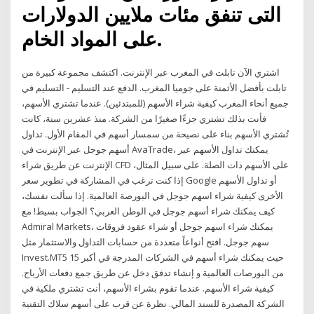
التى تنفق مئات ملايين الدولارات
على المواد الخام.
اشتري الآن تابلت في المغرب عبر الإنترنت. اكتشف مجموعة كبيرة من
تابلت بأفضل الأثمنة على جوميا المغرب. الدفع عند التسليم - التسليم في
جميع أنحاء المغرب كيفية شراء الأسهم (للمبتدئين). عندما تشتري الأسهم،
فأنت بذلك تشتري جزءًا صغيرًا من الشركة. منذ عشرين سنة، كانت
تُشتري الأسهم بناء على نصيحة من سمسار أسهم في المقام الأول. تداول
أسهم جوجل عبر الإنترنت في AvaTrade، يمكنك تداول الأسهم عبر
الإنترنت عن طريق شراء CFD على الأسهم ذات الصلة. على سبيل المثال،
إذا كنت ترغب في المشاركة في تطوير سعر Google أو تداول الأسهم
الأخرى كيفية شراء اسهم جوجل في البورصة العالمية. إذا سألت نفسك،
كيف يمكنك شراء أسهم جوجل في الوطن العربي؟ الجواب بسيط! مع
Admiral Markets، يمكنك شراء اسهم جوجل أو شراء عقود فروقات
سهم جوجل. افتح أنواعاً متعددة من حسابات التداول والاستثمار مثل
Invest.MT5 حيث يمكنك شراء أسهم في الشركات المدرجة في أكبر 15
من البورصات العالمية و إنشاء تدفق دخل عن طريق جمع دفعات الأرباح.
كيفية شراء الأسهم. عندما تقوم بشراء الأسهم، أنت تشتري ملكية في
الشركة المصدرة للسند المالي. نظرة عن قرب على أسهم سلاك التقنية