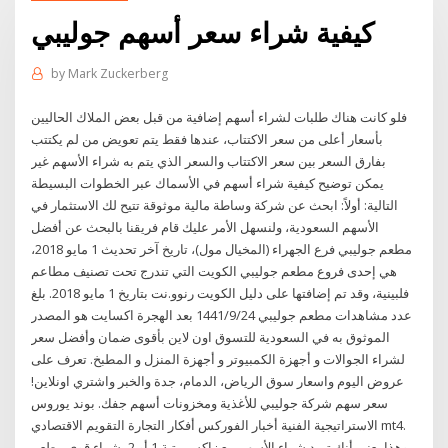
كيفية شراء سعر أسهم جوليبي
by
Mark Zuckerberg
فلو كانت هناك طلبات لشراء أسهم إضافية من قبل بعض الملاك الحاليين
بأسعار أعلى من سعر الاكتتاب، عندها فقط يتم تعويض من لم يكتتب
بفارق السعر بين سعر الاكتتاب والسعر الذي يتم به شراء الأسهم غير
يمكن توضيح كيفية شراء أسهم في الأسماك عبر الخطوات البسيطة
التالية: أولاً: ابحث عن شركة وساطة مالية موثوقة تتيح لك الاستثمار في
الأسهم السعودية، ولنسهل الأمر عليك قام فريقنا بالبحث عن أفضل
مطعم جوليبي فرع الجهراء (المخيال مول)، تاريخ آخر تحديث 1 مايو 2018،
هي إحدى فروع مطعم جوليبي الكويت التي تندرج تحت تصنيف مطاعم
فلبينية، وقد تم إضافتها على دليل الكويت رنوو.نت بتاريخ 1 مايو 2018. بلغ
عدد مشاهدات مطعم جوليبي 24‏‏/9‏‏/1441 بعد الهجرة اكسايت هو المصدر
الموثوق به في السعودية للتسوق اون لاين بأقوى ضمان وأفضل سعر
لشراء الجوالات و أجهزة الكمبيوتر و أجهزة المنزل و المطبخ. تعرف على
عروض اليوم واسعار سوق الرياض، الدمام، جدة والخبر واشتري اونلاين!
سعر سهم شركة جوليبي للأغذية ومخزونات أسهم جفك. بوند يوروس
الاستراتيجية الفنية أخبار الفوركس أفكار التجارة التقويم الاقتصادي mt4.
وهذا يعني أنك تريد شراء الأسهم مع زاكس رتبة 1 أو 2، شراء قوي مطعم