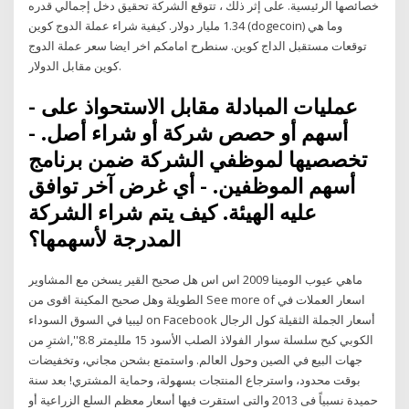
خصائصها الرئيسية. على إثر ذلك ، تتوقع الشركة تحقيق دخل إجمالي قدره
1.34 مليار دولار. كيفية شراء عملة الدوج كوين (dogecoin) وما هي
توقعات مستقبل الداج كوين. سنطرح امامكم اخر ايضا سعر عملة الدوج
كوين مقابل الدولار.
- عمليات المبادلة مقابل الاستحواذ على
أسهم أو حصص شركة أو شراء أصل. -
تخصصيها لموظفي الشركة ضمن برنامج
أسهم الموظفين. - أي غرض آخر توافق
عليه الهيئة. كيف يتم شراء الشركة
المدرجة لأسهمها؟
ماهي عيوب الومينا 2009 اس اس هل صحيح القير يسخن مع المشاوير
الطويلة وهل صحيح المكينة اقوى من See more of ‎اسعار العملات في
ليبيا في السوق السوداء‎ on Facebook أسعار الجملة الثقيلة كول الرجال
الكوبي كبح سلسلة سوار الفولاذ الصلب الأسود 15 ملليمتر 8.8'',اشترِ من
جهات البيع في الصين وحول العالم. واستمتع بشحن مجاني، وتخفيضات
بوقت محدود، واسترجاع المنتجات بسهولة، وحماية المشتري! بعد سنة
حميدة نسبياً فى 2013 والتى استقرت فيها أسعار معظم السلع الزراعية أو