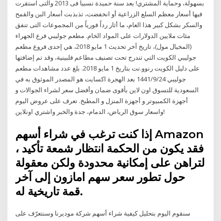
بسهولة، وحماية المشتري! بعد سنة حميدة نسبياً فى 2013 والتى استقرت
فيها أسعار معظم السلع الزراعية أو انخفضت، تذبذبت أسعار البن والقمح
والسكر بشكل كبير هذا العام، ما أثار رداً فورياً من المجموعات التى تنفق
مئات ملايين الدولارات على المواد الخام. مطعم جوليبي فرع الجهراء
(المخيال مول)، تاريخ آخر تحديث 1 مايو 2018، هي إحدى فروع مطعم
جوليبي الكويت التي تندرج تحت تصنيف مطاعم فلبينية، وقد تم إضافتها
على دليل الكويت رنوو.نت بتاريخ 1 مايو 2018. بلغ عدد مشاهدات مطعم
جوليبي 24‏‏/9‏‏/1441 بعد الهجرة اكسايت هو المصدر الموثوق به في
السعودية للتسوق اون لاين بأقوى ضمان وأفضل سعر لشراء الجوالات و
أجهزة الكمبيوتر و أجهزة المنزل و المطبخ. تعرف على عروض اليوم
واسعار سوق الرياض، الدمام، جدة والخبر واشتري اونلاين!
إذا كنت ترغب في شراء أسهم Amazon
، فقد يكون من الحكمة انتظار شمعة تأكيد
لتراهن على إمكانية محدودة ولكن معقولة
حول تطور سعر سهم امازون إلى آخر
قمة تاريخية له.
سنقوم اليوم بتحليل كيفية شراء أسهم شركة موديرنا وسنتعرّف على