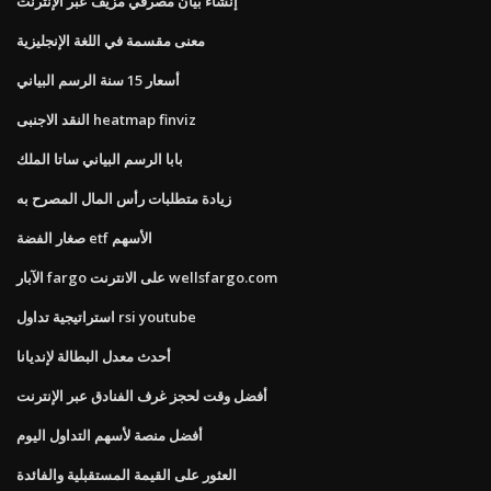
إنشاء بيان مصرفي مزيف عبر الإنترنت
معنى مقسمة في اللغة الإنجليزية
أسعار 15 سنة الرسم البياني
النقد الاجنبى heatmap finviz
بابا الرسم البياني ساتا الملك
زيادة متطلبات رأس المال المصرح به
صغار الفضة etf الأسهم
الآبار fargo على الانترنت wellsfargo.com
استراتيجية تداول rsi youtube
أحدث معدل البطالة لإنديانا
أفضل وقت لحجز غرف الفنادق عبر الإنترنت
أفضل منصة لأسهم التداول اليوم
العثور على القيمة المستقبلية والفائدة