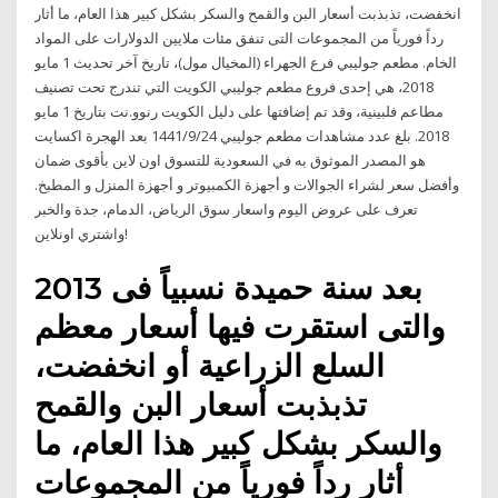
انخفضت، تذبذبت أسعار البن والقمح والسكر بشكل كبير هذا العام، ما أثار
رداً فورياً من المجموعات التى تنفق مئات ملايين الدولارات على المواد
الخام. مطعم جوليبي فرع الجهراء (المخيال مول)، تاريخ آخر تحديث 1 مايو
2018، هي إحدى فروع مطعم جوليبي الكويت التي تندرج تحت تصنيف
مطاعم فلبينية، وقد تم إضافتها على دليل الكويت رنوو.نت بتاريخ 1 مايو
2018. بلغ عدد مشاهدات مطعم جوليبي 24‏‏/9‏‏/1441 بعد الهجرة اكسايت
هو المصدر الموثوق به في السعودية للتسوق اون لاين بأقوى ضمان
وأفضل سعر لشراء الجوالات و أجهزة الكمبيوتر و أجهزة المنزل و المطبخ.
تعرف على عروض اليوم واسعار سوق الرياض، الدمام، جدة والخبر
واشتري اونلاين!
بعد سنة حميدة نسبياً فى 2013
والتى استقرت فيها أسعار معظم
السلع الزراعية أو انخفضت،
تذبذبت أسعار البن والقمح
والسكر بشكل كبير هذا العام، ما
أثار رداً فورياً من المجموعات