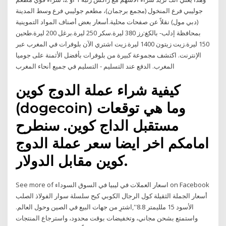
جوليبي فرع المنخول (مجمع برجمان)، مطعم جوليبي فرع وسط المدينة
(دبي مول) نقلاً عن صفحات محلية.أسعار بعض أصناف المواد التموينية
بمحافظة إدلب- بالكغ:رز 380 ليرة.سكر 250 ليرة.برغل 200 ليرة.طحين
150 ليرة.زيت زيتون 1400 ليرة.زيت اشتري الآن بلوفرات في المغرب عبر
الإنترنت. اكتشف مجموعة كبيرة من بلوفرات بأفضل الأثمنة على جوميا
المغرب. الدفع عند التسليم - التسليم في جميع أنحاء المغرب
كيفية شراء عملة الدوج كوين
(dogecoin) وما هي توقعات
مستقبل الداج كوين. سنطرح
امامكم اخر ايضا سعر عملة الدوج
كوين مقابل الدولار.
See more of ‎اسعار العملات في ليبيا في السوق السوداء‎ on Facebook
أسعار الجملة الثقيلة كول الرجال الكوبي كبح سلسلة سوار الفولاذ الصلب
الأسود 15 ملليمتر 8.8'',اشترِ من جهات البيع في الصين وحول العالم.
واستمتع بشحن مجاني، وتخفيضات بوقت محدود، واسترجاع المنتجات