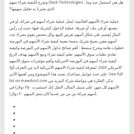
وشرح لكيفية شراء سهم Slack Technologies ، هل هي استثمار جيد وما
الذي يخبرنا به تحليل سهمها؟
عملية شراء الأسهم العالمية. تُمثل عملية شراء أسهم في شركة، أو في
مصنع، أو في بنك، أو غيرها، عملية الدخول كشريك فيها، حيث إن رأس
المال يُقسم على شكل أسهم تعرض للبيع، وكل شخص يقوم بشراء عدد
أسهم معين يصبح شريك بنسبة معينة كيفية شراء الأسهم في البورصة
خطوات هامة وشرح مبسط - أهم نصائح تداول الأسهم في البورصة وكيفية
تفادي تقلبات سوق الأسهم. تعلم كيفية شراء وبيع الأسهم بهدف الربح
كيفية شراء أسهم في البورصة الامريكية وأهم مؤشرات سوق الأسهم
الامريكي 2020. لمعرفة كيفية شراء الاسهم الأمريكية لابد من التعرف أولا
على عدة عوامل تساعدك بصدد هذا الموضوع ومن أهمها الآتي: See full
list on mawdoo3.com تذكر: الفكرة هي مواصلة شراء المزيد من
الأسهم كل شهر. على سبيل المثال، النقل إنك استثمرت ۲۵۰ دولارا في
أسهم شركة س س س عندما كان سعر السهم ۲۰ دولارا.