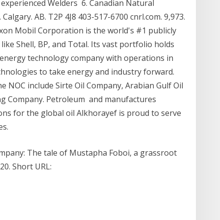
 experienced Welders 6. Canadian Natural
 Calgary. AB. T2P 4J8 403-517-6700 cnrl.com. 9,973.
xon Mobil Corporation is the world's #1 publicly
like Shell, BP, and Total. Its vast portfolio holds
 energy technology company with operations in
chnologies to take energy and industry forward.
e NOC include Sirte Oil Company, Arabian Gulf Oil
ng Company. Petroleum and manufactures
ns for the global oil Alkhorayef is proud to serve
es.
company: The tale of Mustapha Foboi, a grassroot
020. Short URL: