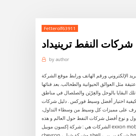
Fetterolf63911
شركات النفط ترينيداد
by
author
ريد الإلكتروني ورقم الهاتف ورابط موقع الشركة
قة مثل العوالق الحيوانية والطحالب. بعد فنائها
لك البقايا بالوحل والغِرْيَن والصلصال في مناطق
كيفية اختيار أفضل وسيط فوركس . دليل شركات
رف على مميزات كل وسيط من وسطاء التداول،
ل و نوع أفضل شركات النفط حول العالم و هذه
الشركات هي : شركة إكسون موبيل exxon mobil ،شركة بترو تشينا petrochina ، شركة شيفرون
chevron ، وشركة شيل shell ، شركة بي بي bp ،شركة بيتروبراس petrobras ،شركة إيكوبترول