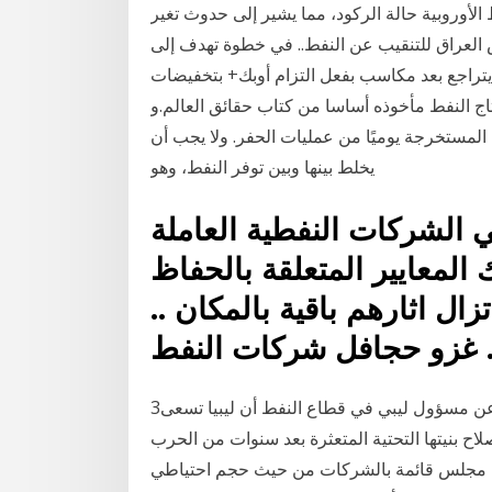
لأوروبية حالة الركود، مما يشير إلى حدوث تغير
العراق للتنقيب عن النفط.. في خطوة تهدف إلى
اد على إيران 18 آب 2020 03:37 م النفط يتراجع بعد مكاسب بفعل التزام أوبك+ بتخفيضات
ة الدول حسب إنتاج النفط مأخوذه أساسا من كتاب حقائق العالم.و
 المستخرجة يوميًا من عمليات الحفر. ولا يجب أن
يخلط بينها وبين توفر النفط، وهو
 الشركات النفطية العاملة
المعايير المتعلقة بالحفاظ
زال اثارهم باقية بالمكان ..
 . غزو حجافل شركات النفط
3‏‏/6‏‏/1442 بعد الهجرة نقلت وكالة بلومبيرغ الأمريكية عن مسؤول ليبي في قطاع النفط أن ليبيا تسعى
ح بنيتها التحتية المتعثرة بعد سنوات من الحرب
س مجلس قائمة بالشركات من حيث حجم احتياطي