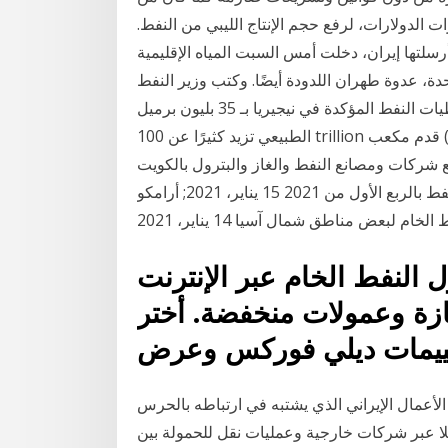
ت الدولارات، لرفع حجم الإنتاج الليبي من النفط.
لتها إيران، دخلت أمس السبت المياه الإقليمية
حدة، عدوة طهران اللدودة أيضًا. وكتب وزير النفط
الفنزويلي تُقدر احتياطيات النفط المؤكدة في نيجيريا بـ 35 بليون برميلs (5.6 × 10 9 م 3) ؛ احتياطيات الغاز
الطبيعي تزيد كثيرًا عن 100 trillion قدم مكعب (2,800 kم 3). دليل شركات النفط والبترول والغاز بالكويت,
 جميع شركات ومصانع النفط والغاز والبترول بالكويت
بالكويت . تقرير متفائل لمنظمة أوابك حول الطلب على النفط بالربع الأول من 2021 15 يناير، 2021; أرامكو
 لبعض مناطق شمال آسيا 14 يناير، 2021
النفط الخام عبر الإنترنت
زة وعمولات منخفضة. أختر
لأعمال الإيراني الذي يشتبه في ارتباطه بالحرس
لا عبر شركات خارجية وعمليات نقل للحمولة بين