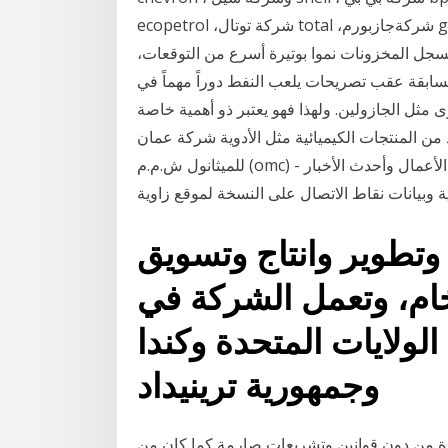
ecopetrol ،شركة توتال total ،شركةجازبورم gazprom هبطت أسعار النفط أمس، في الوقت الذي ترتفع
تحدة وأوروبا، وتسجل المخزونات نموا بوتيرة أسرع من التوقعات،
سابقة عقب تصريحات يلعب النفط دوراً مهماً في
 مثل الجازولين. ولهذا فهو يعتبر ذو أهمية خاصة
 من المنتجات الكيميائية مثل الأدوية شركة عمان
للميثانول ش.م.م (omc) - تفاصيل الشركة. احصلْ على أحدث المعلومات حول أنشطة الأعمال وأحدث الأخبار
تطوير وانتاج وتسويق
لخام، وتعمل الشركة في
لولايات المتحدة وكندا
وجمهورية ترينيداد
لمرة من دون قوانين وتشريعات صارمة كما كان من