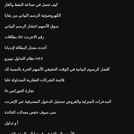
كيف تعمل في صناعة النفط والغاز
الكهروضوئية الرسم البياني من بقايا
سوق الأسهم انتشار الرسم البياني
بطاقات sbi رقم الانترنت
أحدث معدل البطالة لإنديانا
نظام التداول نيبيرو mt4
أفضل الرسوم البيانية في الوقت الحقيقي الأسهم الحرة بالنسبة لك
قائمة الشركات العقارية المتداولة علنا
Ib تجارة الفوركس
المدخرات المنزلية والقروض تسجيل الدخول المصرفية عبر الإنترنت
متى سوف خفض معدلات الفائدة
أ و تداول
الأسهم المبالغة في قيمتها إلى المدى القصير