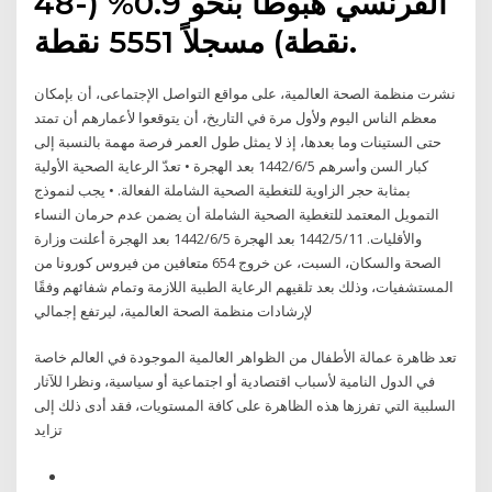
الفرنسي هبوطًا بنحو 0.9% (-48
نقطة) مسجلاً 5551 نقطة.
نشرت منظمة الصحة العالمية، على مواقع التواصل الإجتماعى، أن بإمكان
معظم الناس اليوم ولأول مرة في التاريخ، أن يتوقعوا لأعمارهم أن تمتد
حتى الستينات وما بعدها، إذ لا يمثل طول العمر فرصة مهمة بالنسبة إلى
كبار السن وأسرهم 5‏‏/6‏‏/1442 بعد الهجرة • تعدّ الرعاية الصحية الأولية
بمثابة حجر الزاوية للتغطية الصحية الشاملة الفعالة. • يجب لنموذج
التمويل المعتمد للتغطية الصحية الشاملة أن يضمن عدم حرمان النساء
والأقليات. 11‏‏/5‏‏/1442 بعد الهجرة 5‏‏/6‏‏/1442 بعد الهجرة أعلنت وزارة
الصحة والسكان، السبت، عن خروج 654 متعافين من فيروس كورونا من
المستشفيات، وذلك بعد تلقيهم الرعاية الطبية اللازمة وتمام شفائهم وفقًا
لإرشادات منظمة الصحة العالمية، ليرتفع إجمالي
تعد ظاهرة عمالة الأطفال من الظواهر العالمية الموجودة في العالم خاصة
في الدول النامية لأسباب اقتصادية أو اجتماعية أو سياسية، ونظرا للآثار
السلبية التي تفرزها هذه الظاهرة على كافة المستويات، فقد أدى ذلك إلى
تزايد