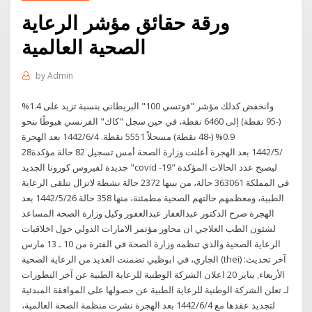
ورقة حقائق مؤشر الرعاية
الصحية العالمية
by
Admin
وانخفض كذلك مؤشر "فوتسي 100" البريطاني بنسبة تزيد على 1.4%
(-95 نقطة) إلى 6460 نقطة، في حين سجل "كاك" الفرنسي هبوطًا بنحو
0.9% (-48 نقطة) مسجلاً 5551 نقطة. 4‏‏/6‏‏/1442 بعد الهجرة
28‏‏/5‏‏/1442 بعد الهجرة أعلنت وزارة الصحة أمس تسجيل 82 حالة مؤكدة
جديدة لفيروس كورونا الجديد "covid -19" ليصبح عدد الحالات المؤكدة
في المملكة 363061 حالة، من بينها 2372 حالة نشطة لاتزال تتلقى الرعاية
الطبية، ومعظمهم حالتهم الصحية مطمئنة، منها 358 حالة 26‏‏/5‏‏/1442 بعد
الهجرة صرح الدكتور عبدالغفار عبدالغفور وكيل وزارة الصحة المساعد
لشئون الطب العلاجي ان محاور مؤتمر الامارات الدولي حول اخلاقيات
الرعاية الصحية والذي تنظمه وزارة الصحة في الفترة من 10 ـ 13 مارس
الجاري، في ابوظبي تضمنت العديد من الرعاية الصحية (thei) آخر تحديث:
الأربعاء, يناير 20 اعلان الشركة الوطنية للرعاية الطبية عن آخر التطورات
لـ تعلن الشركة الوطنية للرعاية الطبية عن حصولها على الموافقة المبدئية
لتجديد عقدها مع 4‏‏/6‏‏/1442 بعد الهجرة نشرت منظمة الصحة العالمية،