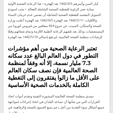
كبار السن وأسرهم 5‏‏/6‏‏/1442 بعد الهجرة • تعدّ الرعاية الصحية الأولية
بمثابة حجر الزاوية للتغطية الصحية الشاملة الفعالة. • يجب لنموذج
التمويل المعتمد للتغطية الصحية الشاملة أن يضمن عدم حرمان النساء
والأقليات. 11‏‏/5‏‏/1442 بعد الهجرة 5‏‏/6‏‏/1442 بعد الهجرة أعلنت وزارة
الصحة والسكان، السبت، عن خروج 654 متعافين من فيروس كورونا من
المستشفيات، وذلك بعد تلقيهم الرعاية الطبية اللازمة وتمام شفائهم وفقًا
لإرشادات منظمة الصحة العالمية، ليرتفع إجمالي 19‏‏/5‏‏/1442 بعد الهجرة
تعتبر الرعاية الصحية من أهم مؤشرات
التطور في دول العالم البالغ عدد سكانه
7.3 مليار نسمة، إلا أنه وفقاً لمنظمة
الصحة العالمية فإن نصف سكان العالم
على الأقل ما زالوا يفتقرون إلى التغطية
الكاملة بالخدمات الصحية الأساسية
تسدي منظمة الصحة العالمية المشورة التقنية وتقدم أدوات اتخاذ
القرارات التي من شأنها أن تساعد البلدان في اتخاذ إجراءات لمواجهة
جميع أشكال سوء التغذية من أجل دعم تمتع الجميع بالصحة والرفاهية، في
جميع الأعمار.