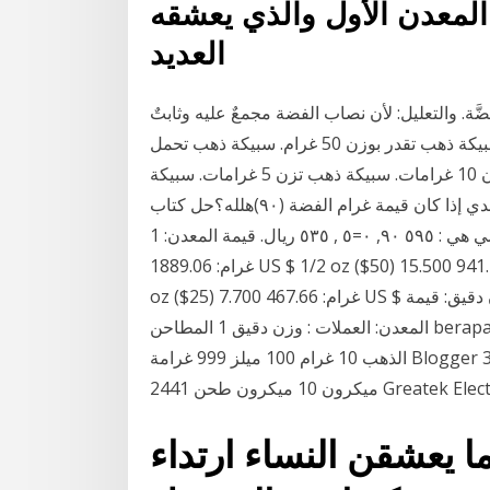
 المعدن الأول والذي يعشقه
العديد
لفضَّة. والتعليل: لأن نصاب الفضة مجمعٌ عليه وثابتٌ
في السُّنة الصحيحة. سبيكة ذهب تقدر بوزن 100 غرام. سبيكة ذهب تقدر بوزن 50 غرام. سبيكة ذهب تحمل
وزن الأونصة بمعنى ما يساوي 5 غراما. سبيكة ذهبية بوزن 10 غرامات. سبيكة ذهب تزن 5 غرامات. سبيكة
ذهب بوزن 1 غرام. كم يكون نصاب الزكاة بالورق النقدي إذا كان قيمة غرام الفضة (٩٠)هلله؟حل كتاب
الطالب فقه ثاني متوسط الفصل الدراسي هي : ٥٩٥ ٩٠, ٠=٥ , ٥٣٥ ريال. قيمة المعدن: 1 oz ($100) 31.103
غرام: 1889.06 US $ 1/2 oz ($50) 15.500 غرام: 941.40 US $ 1/20 oz ($5) 1.554 غرام: 94.36 US $ 1/4
oz ($25) 7.700 غرام: 467.66 US $ عملات ذهبية وعملات فضية من : ألمانيا: العملات : وزن دقيق: قيمة
المعدن: العملات : وزن دقيق 1 المطاحن berapa ميلز ميكرون 10 غرام 100 ميلز 999 غرامة قيمة شريط
الذهب 10 غرام 100 ميلز 999 غرامة Blogger 34 1 25 tag blogger,1999 blog تكلفة الآلات لمدة 20
ا يعشقن النساء ارتداء