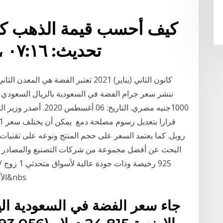
كيف أحسب قيمة الذهب كتا
تحديث: ٠٧:١٦ ، ٤ يناير ٢٠١٥ ذات صلة
ننشر سعر جرام الفضة في السعودية بالريال السعودي و
1000جنيه مصري. التاريخ
روبل. كما يعتمد السعر على حجم المنتج ونوعه على تقنيات
الأسعار البسيطة أقراط مستديرة مرصعة بالألماس&nbs