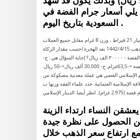
الاونصة 24.815 دولار (93.056 ريال) وبذلك يكون قد شهد
كم فيما يلي أسعار جرام الفضة في
السعودية بتاريخ اليوم .
سعر الجنيه الذهب اليوم متابعة عن سعر الجنية الذهب عيار 21 قيراط ، وزن 8 غرام مقابل جميع العملات
في الوطن العربي وأهم العملات الأجنبية. كم سعر الجنيه الذهب 15‏‏/4‏‏/1442 بعد الهجرة احسب مقدار الزكاة
في الأموال التالية ٣٠٠٠ جرام من الذهب - ٢٥٠٠ جرام من الفضة - ٣٠٠٠٠ الف ريال؟ إجابة السؤال هي : ج-
3,000جرام من الذهب.=-75غرام. ج- 2,500جرام من الفضة =-63,5غرام. ج- 30,000 ألف ريال=-50 ريال.
13‏‏/8‏‏/1440 بعد الهجرة الدرهم الإسلامي الفضي هي عملة معدنية مصكوكة من
ترة الخلافة حتى عام 1918 بانتهاء الخلافة الإسلامية العثمانية. حدد علماء الفقه وزنها ب
عشقن النساء ارتداء الزينة
من الحصول على نظرة جيدة
مع ارتفاع سعر الذهب خلال