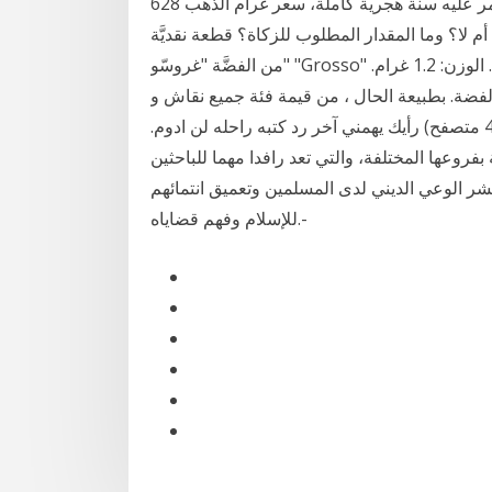
في الفضة: مثال على الذهب: مالك يساوي 20000ج.م، مر عليه سنة هجرية كاملة، سعر غرام الذهب 628
لا 50ج.م ، هل عليك زكاة أم لا؟ وما المقدار المطلوب للزكاة؟ قطعة نقديَّة
من الفضَّة "غروسّو" "Grosso" من "فونيز" (البندُقيَّة). سيركا القرن الثالث عشر بعد المسيح. الوزن: 1.2 غرام.
الفضة. بطبيعة الحال ، من قيمة فئة جميع نقاش و
حوار - غرام مواضيع 10,343 مشاركات 340,886 الزوار (49 متصفح) رأيك يهمني آخر رد كتبه راحله لن ادوم.
روعها المختلفة، والتي تعد رافدا مهما للباحثين
شر الوعي الديني لدى المسلمين وتعميق انتمائهم
للإسلام وفهم قضاياه.-