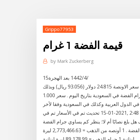
Grippo77953
قيمة الفضة 1 غرام
by
Mark Zuckerberg
15‏‏/4‏‏/1442 بعد الهجرة
جاء سعر الفضة في السعودية اليوم السبت 16/1/2021 سعر الاونصة 24.815 دولار (93.056 ريال) وبذلك
يكون قد شهد ارتفاع 0.00 $ وننشر لكم فيما يلي أسعار جرام الفضة في السعودية بتاريخ اليوم . سعر 1.000
سعر 1.000 غرام من الفضة في الدول العربية وكذلك في السعودية وفقا لأخر
تحديث تم في الأسعار تم في ‎15-01-2021, 2:48 pm GMT ‎15-01-2021, 2:48 pm GMT والتعليل: لأن
ف هل بلغ نصابًا أم لا؛ ينظر كم يساوي جرام الفضة
اليوم. كيفية حساب نصاب المال بقيمة الذهب وبقيمة الفضة . 1 أونصه من الذهب = 2,773,466.63 ليرة
لبنانية 1 جرام الذهب = 89,178.99 ليرة لبنانية