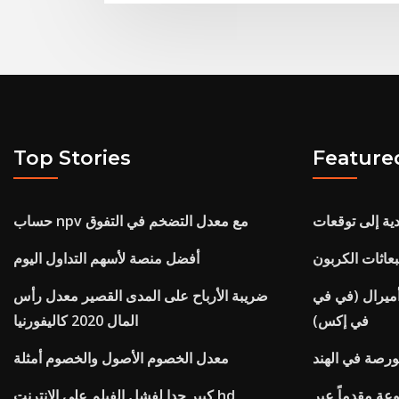
Top Stories
Feature
حساب npv مع معدل التضخم في التفوق
عاثات الكربون
أفضل منصة لأسهم التداول اليوم
ميرال (في في
ضريبة الأرباح على المدى القصير معدل رأس
في إكس)
المال 2020 كاليفورنيا
بورصة في الهند
معدل الخصوم الأصول والخصوم أمثلة
وعة مقدماً عبر
كبير جدا لفشل الفيلم على الانترنت hd