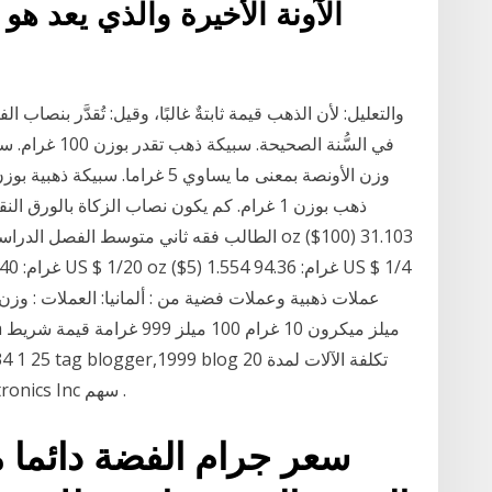
الآونة الأخيرة والذي يعد هو
والتعليل: لأن الذهب قيمة ثابتةٌ غالبًا، وقيل: تُقدَّر بنصاب ا
ميكرون 10 ميكرون طحن 2441 Greatek Electronics Inc سهم .
سعر جرام الفضة دائما م