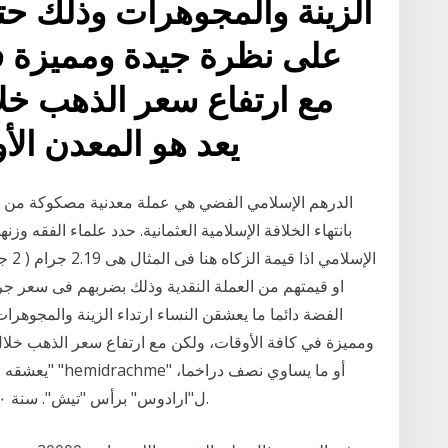
الزينة والمجوهرات وذلك ح
على نظرة جيدة ومميزة ف
مع ارتفاع سعر الذهب خلال
يعد هو المعدن الأ
الفضة دائما ما يعشقن النساء ارتداء الزينة والمجوه
ومميزة في كافة الأوقات، ولكن مع ارتفاع سعر الذهب خلال ا
يعشقه العديد 
ل"ارادوس" برأس "تيش". سنة ١٢٠ قبل المسيح. مجموعة خاصَّة. الوزن: 2.8 غرام.