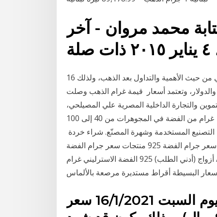
بة محمد مروان - آخر
16 كانون الثاني (يناير) 2021 تعتبر الفضة هي المعدن الثاني من حيث الأهمية والتداول بعد الذهب، ولذلك
الدولار، وتعتمد أسعار قيمة غرام الذهب وصلت
: 06 أغسطس 2020. أصدر وزير التموين والتجارة الداخلية المصرية علي المصيلحي،
قرارا بتعديل رسوم مصلحة دمغ يمكن أن يختلف سعر 1 غرام من الفضة في المجوهرات من 40 إلى 100
 التصنيع المستخدمة وشهرة المصنّع. شراء خردة
البحث عن أفضل مجموعة من شركات التصنيع والمصادر سعر جرام الفضة 925 منتجات سعر جرام الفضة
925 رخيصة وذات جودة عالية لأسواق متحدثي 1 زوج / أزواج (أدني الطلب) 925 الفضة الاسترليني غرام
جاء سعر الفضة في السعودية اليوم السبت 16/1/2021 سعر