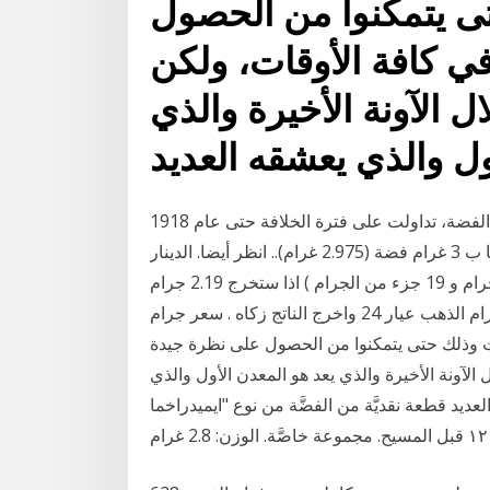
تى يتمكنوا من الحصول
ي كافة الأوقات، ولكن
 الآونة الأخيرة والذي
ول والذي يعشقه العديد
الدرهم الإسلامي الفضي هي عملة معدنية مصكوكة من الفضة، تداولت على فترة الخلافة حتى عام 1918
بانتهاء الخلافة الإسلامية العثمانية. حدد علماء الفقه وزنها ب 3 غرام فضة (2.975 غرام).. انظر أيضا. الدينار
الإسلامي اذا قيمة الزكاه هنا فى المثال هى 2.19 جرام ( 2 جرام و 19 جزء من الجرام ) اذا ستخرج 2.19 جرام
او قيمتهم من العملة النقدية وذلك بضربهم فى سعر جرام الذهب عيار 24 واخرج الناتج زكاه . سعر جرام
رات وذلك حتى يتمكنوا من الحصول على نظرة جيدة
لآونة الأخيرة والذي يعد هو المعدن الأول والذي
قطعة نقديَّة من الفضَّة من نوع "ايميدراخما" "hemidrachme" أو ما يساوي نصف دراخما،