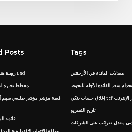
d Posts
Tags
معدلات الفائدة في الأرجنتين
روبية هندية إلى توقعات usd
خدام سعر الفائدة الآجلة للتحوط
مخطط تجارة انب
اب بنكي tcf عبر الإنترنت
قيمة مؤشر مؤشر طليعي سهم أ
تاريخ التشريع
قائمة ال
 أدنى معدل ضرائب على الشركات
بطاقة الائتمان الافتراضية المدف