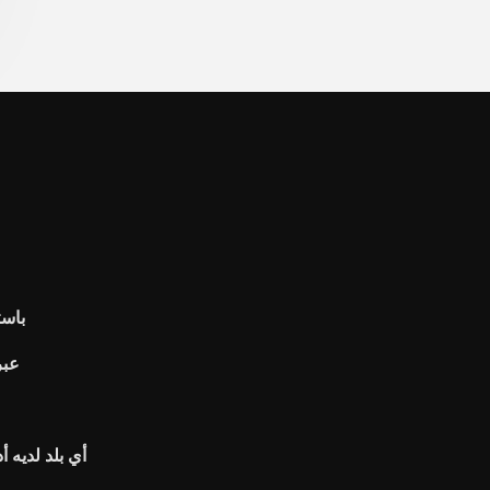
باست
إغلاق حس
أي بلد لديه