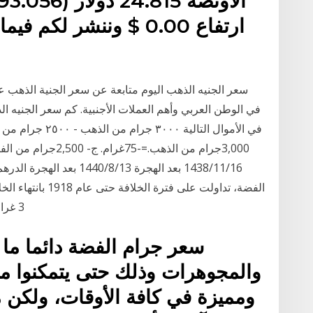
ارتفاع 0.00 $ وننشر ل
16‏‏/11‏‏/1438 بعد الهجرة 
الفضة، تداولت على ف
3 غرام فضة (2.975 غرام).. انظر أيضا. الدينار الإسلامي
سعر جرام الفضة دائما ما ي
والمجوهرات وذلك حتى يتمكنوا 
ومميزة في كافة الأوقات، ولكن 