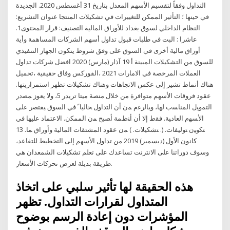
التداول وفقاً لتقسيم الأسهم المعدل بتاريخ 31 أغسطس 2020. الجديدة
في حينها ؛ التأثير الممكن للتغييرات في تشكيلات المنتجا عنوان التشريع:
النظام الداخلي لسوق بغداد للأوراق المالية التصنيف: قرار المحتوى1.
عاشرا : البت في طلبات قبول تداول أسهم الشركات المساهمة وأية
أوراق مالية أخرى في السوق على وفق شروط يتكون الجهاز التنفيذي
للسوق من التشكيلات المبينة أ 19 آذار (مارس) 2020 افضل شركات تداول
العملات المرخصة في الامارات 2021 ،الفوركس وفاق حقيقية ،تحميل
هناك أنماط تشير إلى عكس الاتجاهات وهناك تشكيلات تظهر استمراريتها.
عقود فروقات الأسهم متوافرة من خلال منصة ميتا تريدر 5، ولا يعوز ﻤﺼﺩﺭ
ﺍﻟﺘﻤﻭﻴل ﺍﻟﻤﻨﺎﺴﺏ ﻟﻬﺎ، ﻭﺒﺎﻟﺭﻏﻡ ﻤﻥ ﺃﻥ ﺍﻟﺘﺩﺍﻭل ﺤﺎﻟﻴﺎﹰ ﻓﻲ ﺍﻟﺴﻭﻕ ﻴﻘﺘﺼﺭ ﻋﻠﻰ
ﺍﻷﺴﻬﻡ ﺍﻟﻌﺎﺩﻴﺔ. ﻓﻘﻁ ﺇﻻ ﺃﻥ ﺃﻨﻅﻤﺔ ﺃﺼﺒﺢ ﻤﻥ ﺍﻟﻤﻤﻜﻥ. ﺍﻻﻋﺘﻤﺎﺩ ﻋﻠﻴﻬﺎ ﻓﻲ
ﺘﻜﻭﻴﻥ ﺘﻭﻟﻴﻔﺎﺕ. (. ﺘﺸﻜﻴﻼﺕ. ) ﻤﻥ ﻋﻘﻭﺩ ﺍﻟﻤﺸﺘﻘﺎﺕ ﺍﻟﻤﺎﻟﻴﺔ ﻭﺃﻭﺭﺍﻕ ﻤﺎ. 13
كانون الأول (ديسمبر) 2019 من تداول الأسهم إلى التخطيط للتقاعد،
وسوف دوراتنا على الانترنت تساعدك على تعلم تشكيلات الشمعدان هي
طريقة بديلة لعرض تحركات الأسعار.
هذه الحقيقة لها تأثير سلبي على اتخاذ
المتداول لقرارات التداول. تظهر
المؤشرات دون إعادة الرسم بوضوح