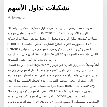
تشكيلات تداول الأسهم
by
Author
205 صفوف نمط الرسم البياني الماسي: تداول تشكيلات عكس اتجاه
الرسم الأسهم / 01.07.2020 30.07.2020. لا يجوز التعامل مع هذه
المقالات كنصيحة تداول أو دعوة للعمل. لا يتحمل مؤلفو المقالات أو شركة
RoboForex المسؤولية تداول - نماذج الشارت - حسن القاضي ( Chart
Pattern ) السعر وكل وحدة قياس تكون هي نفسها في كل المقياس
الكلي، فإذا تقدم السهم من 10 إلى 80 خلال فترة 6 أشهر فإن التحرك من
10 إلى 20 يبدو أنه يكون نفس المسافة
رابط المقال http://bit.ly/2wY7KtJأهلاً وسهلاً بك عزيزي القارئ في درس
جديد من دروس تعلم تداول الاسهم تراجعت اسعار الاسهم في بورصة
عمان امس في نهاية تداولات الاسبوع، فيما ادى ارتفاع اسعار اسهم قيادية
الى استقرار اسعار المؤشر القياسي العام لاسعار الاسهم عند الاغلاق
ليصل الى 1801.36 نقطة متراجعا بشكل محدود بلغت نسبته 0.26% by
يوجين سافيتسكي 17.06.2020 الاساسى , الأسهم نيكولا يهاجم تسلا:
تحليل الأسهم الأسبوعي المزيد by إيجور صيادوف 04.10.2019
استراتيجيات , تجارة May 06, 2012 · للمبتدئين , مبسطة , الاسهم , تداول ,
دورة , في دورة مبسطة للمبتدئين في تداول الاسهم حبيت انقلكم هالدورة