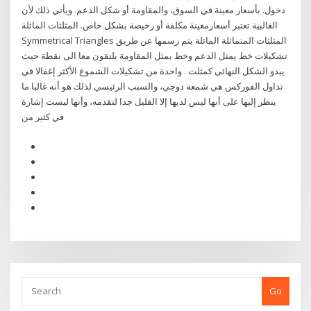
دخول. بأسعار معينة في السوق، والمقاومة أو شكل الدعم. ويأتي ذلك لأن
الغالبية تعتبر أسعارمعينة مكلفة أو رخيصة بشكل خاص. المثلثات المائلة
Symmetrical Triangles المثلثات المتماثلة المائلة يتم رسمها عن طريق
تشكيلات خط يمثل الدعم وخط يمثل المقاومة يلتقون معا الى نقطة حيث
يبدو الشكل النهائى كمثلث . واحدة من تشكيلات الشموع الأكثر إغفالا في
تداول الفوركس هي شمعة دوجي، والسبب الرئيسي لذلك هو أنه غالبا ما
ينظر إليها على أنها ليس لديها إلا القليل جدا لتقدمه، وأنها ليست إشارة
في كثير من
Go