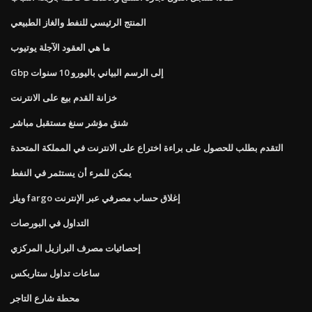
المنتج الرئيسي للنفط والغاز الطبيعي
ما هي العقود الآجلة يوتيوب
Gbp إلى الرسم البياني باليورو 10 سنوات
خزانة القدم بيع على الانترنت
شنق مؤشر سنغ مستقبل مباشر
التقدم بطلب للحصول على براءة اختراع على الانترنت في المملكة المتحدة
يمكن للمرء أن يستثمر في النفط
ويلز fargo إغلاق حساب مصرفي عبر الإنترنت
التداول في البورصات
إحصائيات مصرف البرازيل المركزي
ساعات تداول ستاربكس
محطة شارع التاجر