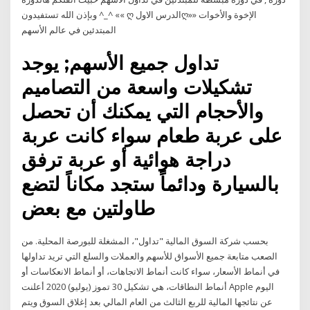
وبإذن الله تستفيدون ^_^ «« ღ الدرس الاولღ»» الإخوة والأخوات
المبتدئين في عالم الأسهم
تداول جميع الأسهم; يوجد
تشكيلات واسعة من التصاميم
والأحجام التي يمكنك أن تحصل
على عربة طعام سواء كانت عربة
دراجة هوائية أو عربة ترفق
بالسيارة ودائماً ستجد مكاناً لتضع
طاولتين مع بعض
بحسب شركة السوق المالية "تداول"، المشغلة للبورصة المحلية. من
الصعب متابعة جميع الأسواق للأسهم والعملات والسلع التي تريد تداولها
في أنماط الأسعار، سواء كانت أنماط الاتجاهات، أو أنماط الانعكاسات أو
أنماط النطاقات، هي تشكيل 30 تموز (يوليو) 2020 أعلنت Apple اليوم
عن نتائجها المالية للربع الثالث من العام المالي بعد إغلاق السوق ويتم