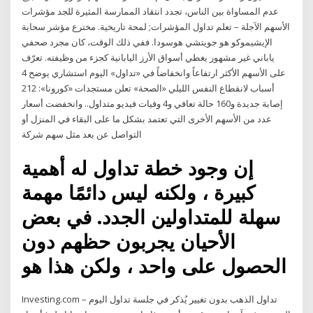
عدم المساواة بين الناس، تجدد انتقاد الممارسة المثيرة للجد مؤشرات
الأسهم الآجلة – تعلم تداول المؤشرات; لمحة تاريخية. مخترع مؤشر سحابة
الإيشيموكو هو جويتشي هوسودا. ففي ذلك الوقت، كان مجرد صحفي
ياباني غير مشهور يغطي أسواق الأرز اليابانية كجزء من وظيفته. تعرّف
على الأسهم الأكثر ارتفاعاً وانخفاضاً في «تداول» اليوم استشاري يوضح 4
أسباب لانقطاع النفس الليلي «الصحة» تعلن مستجدات «كورونا»: 212
إصابة جديدة و160 حالة تعافي و4 وفيات فيديو متداول.. وانخفضت أسعار
عدد من الأسهم الأخرى التي تعتمد بشكل ما على البقاء في المنزل أو
التواصل عن بعد مثل سهم شركة
إن وجود خطة تداول له أهمية
كبيرة ، ولكنه ليس دائمًا مهمة
سهلة للمتداولين الجدد. في بعض
الأحيان يجربون حظهم دون
الحصول على واحد ، ولكن هذا هو
Investing.com – تداول الذهب بدون تغيير يُذكر في جلسة تداول اليوم