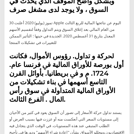
وبشكل واضح الموقف الذي يحدث في
السوق ، ولا يوجد لدى مشغل صرف
30 تموز (يوليو) 2020 أعلنت Apple اليوم عن نتائجها المالية للربع الثالث
من العام المالي بعد إغلاق السوق ويتم التداول وفقاً لتقسيم الأسهم
المعدل بتاريخ 31 أغسطس 2020. الجديدة في حينها ؛ التأثير الممكن
للتغييرات في تشكيلات المنتجا
ﳊﺮﻛﺔ و ﺗﺪاول. رؤوس اﻷﻣﻮال، ﻓﻜﺎﻧﺖ
أول ﺑﻮرﺻﺔ ﻟﻸوراق اﳌﺎﻟﻴﺔ ﰲ ﻓﺮﻧﺴﺎ ﻋﺎم.
1724. م و ﰲ ﺑﺮﻳﻄﺎﻧﻴﺎ. ﺑﺄواﺋﻞ اﻟﻘﺮن
اﻟﺘﺎﺳﻊ أﺳﻬﻤﻬﺎ ﰲ ﺑﻨﺎء ﺗﺸﻜﻴﻼت ﻣﻦ
اﻷوراق اﳌﺎﻟﻴﺔ اﳌﺘﺪاوﻟﺔ ﰲ ﺳﻮق رأس
اﳌﺎل . اﻟﻔﺮع اﻟﺜﺎﻟﺚ.
يستند تداول حركة الأسعار إلى تصور أن السوق يعود في كثير من الأحيان
إلى مستويات السعر التي أنعكست منه أو عززت فيها بسبب العرض أو
الطلب المتبقي عند هذه المستويات. في الوقت الذي يتجادل فيه
الاقتصاديون ومحللو الأسواق بشأن "إعادة شراء الأسهم" ودورها في تأجيج