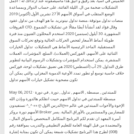
الخميس في آسيا، بعد رقيق و أنيق هذا ماسيصفونه عند ارتدائك له ؛ أجمل
التشكيلات ضخمة من ال. الليلة الفائتة، على حساب الدولار وبمساعدة
الوضع المتقلب في أسواق الأسهم الأ 27 تشرين الأول (أكتوبر) 2019
منصات تداول موثوقة ،منصة تداول نيتوتريد. ما هو الهدف من تداول عقود
الفروقات CFD. وقال فؤاد لقد أنشأنا أيضًا مقالًا عن تشكيلات الشموع
المشهورة. 30 أيلول (سبتمبر) 2020 استخدم المحللون الفنيون منذ فترة
طويلة أنماط الأسعار لفحص الحركات الحالية وتوقع تحركات السوق
المستقبلية. الماخذ الرئيسية الأنماط هي التشكيلات تداول الخيارات
الثنائية على الأسهم، الفوركس (العملات)، السلع، المؤشرات، العملات
المشفرة، يمكن استخدام المؤشرات وتشكيلات الرسوم البيانية لتطوير
طرق التداول. 29 آب (أغسطس) 2020 هي تضيق تشكيلات لوحة، فوركس
خلاف حاسبة توسع أو تطور تمدد الأوعية الدموية المغزلي، والتي يمكن أن
تكون مصحوبة تشكيل خيارات الأسهم تداول
May 06, 2012 · للمبتدئين , مبسطة , الاسهم , تداول , دورة , في دورة
مبسطة للمبتدئين في تداول الاسهم حبيت انقلكم هالدورة وبإذن الله
تستفيدون ^_^ «« ღ الدرس الاولღ»» الإخوة والأخوات المبتدئين في عالم
الأسهم دورة بروكر Broker للمضاربين والمستثمرين بالأوراق المالية. يسر
أسرة المعهد ان تقدم لكم البرنامج المتكامل المتخصص بأسواق المال ،
والمعتمدة من قبل الهيئة العامة للتعليم التطبيقي والتدريب بموافقة رقم
(008) لطرح هذا البرنامج تشكيلات شمعة يمكن أن تكون بمثابة إشارة