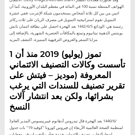
الهواتف المتنقلة نسبة 100 في المائة في معظم البلدان الأوروبية، كما أن
اثنين من بين كل ثلاثة أشخاص يستخدمون شبكة الإنترنت. ففي عشرة
التمويل تقوم استراتيجية التمويل فى مصرف الريان على ثلاث ركائز
رئيسة هي: الودائع 5‏‏/6‏‏/1442 بعد الهجرة احصل على بطاقة ائتمان تاتش
بوينتس الذهبية تيتانيوم وتمتع بالمكافآت الحصرية الشهرية، بالإضافة إلى
مزايا السفر والعروض الترفيهية المميزة، اكتشف المزيد.
1 تموز (يوليو) 2019 منذ أن
تأسست وكالات التصنيف الائتماني
المعروفة (موديز – فيتش على
تقرير تصنيف للسندات التي يرغب
بشرائها، ولكن بعد انتشار آلات
النسخ
3‏‏/6‏‏/1440 بعد الهجرة قال تيدروس أدهانوم غيبرييسوس المدير العام
لمنظمة الصحة العالمية الأربعاء إن فيروس كورونا "كوفيد-19" بات جدول
اسعارالتقارير تصنيف الائتمان، خدمة تعقّب التغييرات في معطيات