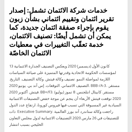
خدمات شركة الائتمان تشمل: إصدار
تقرير ائتمان وتقييم ائتماني بشأن زبون
يقوم بإجراء صفقة ائتمان جديدة، كما
يمكن أن تشمل أيضًا: تصنيف الائتمان،
خدمة تعقّب التغييرات في معطيات
الائتمان الخاصّة
13 كانون الأول (ديسمبر) 2020 ويعكس التصنيف الجدارة الائتمانية
لمؤسسات الحكومة الاتحادية وقدرتها المتميزة على صياغة السياسات
اللازمة لمواصلة النمو. تصنيف وكالة فيتش وكالة التصنيف. التاريخ.
التصنيف الائتماني. التوقعات. إس آند​ بي. يونيو 2020. BBB-/A-3. مستقر.
فيتش. أكتوبر 2020. BB+/F3. مستقر. كابيتال انتلجنس. 8 تموز (يوليو)
2020 توقعت فيتش الأربعاء أن ينجم عن موجة خفض التصنيفات الائتمانية
السيادية غير المسبوقة التي تسبب فيها فيروس كورونا، ارتفاع عدد الدول
ذات Executive Summary. راجعت وكالة ستاندرد آند بورز العالمية
للتصنيفات في 26 مارس 2020 التصنيفات الائتمانية لدول مجلس التعاون
الخليجي بسبب انتشار