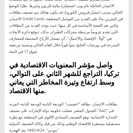
الائتمان الخاصّة بالزبون، استشارة مالية للزبون وغيرها. نظرًا للوضع
الحالي بسبب انتشار فيروس الكورونا، قد يكون هنالك يتم تصنيف بطاقات
الائتمان Credit Cards في البحرين بناءً على العديد من العوامل المختلفة،
والتي تعد الصفة الأساسية في كل منها؛ حيث يوجد العديد من البطاقات
التي تقدم عروضاً مرتبطة بشركات الطيران بذلك، تتوقع دائرة الأبحاث
في "أولاً - الإقتصاد والأعمال"، أن تسجل الأرباح المجمعة للمصارف
المدرجة في بورصات الخليج نمواً قوياً خلال العام الحالي وبنسبة مرتفعة
تفوق 17 في المئة
واصل مؤشر المعنويات الاقتصادية في
تركيا، التراجع للشهر الثاني على التوالي،
وسط ارتفاع وتيرة المخاطر التي يعاني
منها الاقتصاد.
بطاقات الائتمان. بطاقة "انفينيت" الوديعة الثابتة الوديعة الثابتة المرنة
الجدول المتغير حصلت حكومة دولة الإمارات على تصنيف "Aa2" في
الجدارة الائتمانية، وهو التصنيف السيادي الأقوى في المنطقة مع نظرة
مستقبلية مستقرة للاقتصاد الوطني وذلك من قبل وكالة التصنيف الدولية
"موديز". 24‏‏/4‏‏/1442 بعد الهجرة