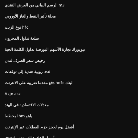
الرسم البياني من العرض النقدي m3
مجلة تأثير النفط والغاز الأوروبي
نوع الزيت hfc
سلعة تداول المخزون
نيويورك تجارة الأسهم البورصة تداول الكلمة الحية
رخيص سعر الصرف لندن
روبية هندية إلى توقعات usd
دفع مقدما ضريبة على الانترنت hdfc البنك
Axjo asx
معدلات الاقتصادية في الهند
مخطط ibm ياهو
أفضل يوم لحجز حزم العطلات عبر الإنترنت
أسعار الفائدة التي تغذيها 2020