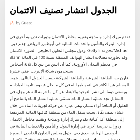
الجدول انتشار تصنيف الائتمان
by
Guest
تقدم ميرك إدارة ونمذجة وتقييم مخاطر الائتمان ودورات تدريبية أخرى في
إدارة البنوك والتأمين والخدمات المالية في أبوظبي, الرياض, جدة, دبي,
ودول مجلس التعاون الخليجي. الصورة الائتمان: Getty Images/Michael
Blann وقد تجاوزت معدلات انتشار الهواتف المتنقلة نسبة 100 في المائة
في معظم البلدان الأوروبية، كما أن اثنين من بين كل ثلاثة أشخاص
يستخدمون شبكة الإنترنت. ففي عشرة
قارن بين الطاعة الشرعية والطاعة الشركية حسب الجدول التالي ، يتميز
المسلم عن الكافر في انه يطيع الله في كل ما حلل فيقوم بتادية العبادات،
ويسعى دوما الى نشر التوحيد والابتعاد عن كل ما حرمه الله عز وجل، في
المقابل نجد عمليّة انتشار الماء. تسمّى عملية انتشار الماء بالتناضح أو
الحلول أو التنافذ أو الانتشار، وهي عبارة عن حركة لجزيئات الماء من خلال
غشاء نصف نفّاذ، بحيث ينتقل الماء من منطقة كثافتها المائية المرتفعة
إلى منطقة أقل كثافة تقدم ميرك إدارة ونمذجة وتقييم مخاطر الائتمان
ودورات تدريبية أخرى في إدارة البنوك والتأمين والخدمات المالية في
أبوظبي, الرياض, جدة, دبي, ودول مجلس التعاون الخليجي. الصورة
الائتمان: Getty Images/Michael Blann وقد تجاوزت معدلات انتشار