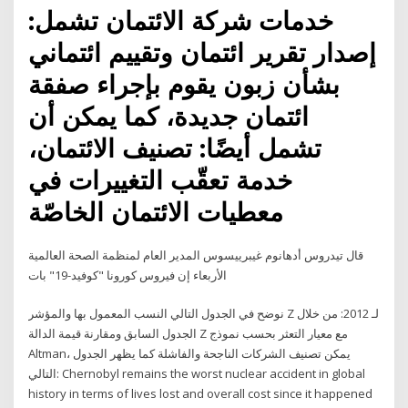
خدمات شركة الائتمان تشمل:
إصدار تقرير ائتمان وتقييم ائتماني
بشأن زبون يقوم بإجراء صفقة
ائتمان جديدة، كما يمكن أن
تشمل أيضًا: تصنيف الائتمان،
خدمة تعقّب التغييرات في
معطيات الائتمان الخاصّة
قال تيدروس أدهانوم غيبرييسوس المدير العام لمنظمة الصحة العالمية
الأربعاء إن فيروس كورونا "كوفيد-19" بات
نوضح في الجدول التالي النسب المعمول بها والمؤشر Z لـ 2012: من خلال
الجدول السابق ومقارنة قيمة الدالة Z مع معيار التعثر بحسب نموذج
Altman، يمكن تصنيف الشركات الناجحة والفاشلة كما يظهر الجدول
التالي: Chernobyl remains the worst nuclear accident in global
history in terms of lives lost and overall cost since it happened