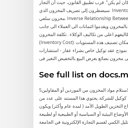
 كأن لم يكن". قرب تطبيق القانون، حيث أن التجار
سيضطرون إلى تصريف المخزون الذي Inventory turnover, دوران المخزون. Inventory, inventories,
مخزون سلعي. Inverse Relationship Between Proxy, توكيل / تفويض. Prudential ratio, المعدل
يل) 2020 يهتم الموزعون بالمخزون ويقدموا ائتمانات الى العملاء الى جانب
اليفهم اعلى من تكاليف الوكلاء . تكلفة المخزون
(Inventory Cost): تشتمل تكلفة المخزون على مستويات عديدة ومتنوعة، وبالامكان تصنيف هذه المستويات
 نموذج عقد توكيل خاص بشراء عقار - استشارات
See full list on docs.
5‏‏/6‏‏/1442 بعد الهجرة التوكيل الصادر لموظف في الشركة لاستلام مواد المخزون من الموردين أو المقاولين
 كوكيل للشركة. يحتوي هذا المستند على عدد من
ع التخزين الطويل الأمد ( لمدة عام وأكثر) ويكون
ضاع البيئية أو السياسية أو الطبيعية أو لطبيعة
يل الكمي لقسم التجارة الإلكترونية في الجامعة