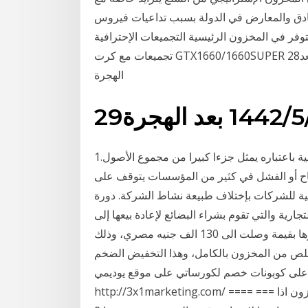
نادق والمعارض في الدولة بسبب تداعيات فيروس
وفر في المخزون الرئيسية التجميعات الإحترافية
تجميعات مع كرت GTX1660/1660SUPER 28‏‏/5‏‏/1442 بعد الهجرة 26‏‏/5‏‏/1442 بعد الهجرة 28‏‏/5‏‏/1442 بعد
الهجرة
عد الهجرة
1.تمهيد. يعتبر المخزون من أكثر موجودات المؤسسة أهمية باعتباره يمثل جزءا كبيرا من مجموع الأصول
نجاح أو الفشل في كثير من المؤسسات يتوقف على
بية للشركات بإختلاف طبيعة نشاط الشركة. دورة
رية والتي تقوم بشراء البضائع لإعادة بيعها إلى
المستهلك بهدف تحقيق الأرباح. السيارة تم تخفيض سعرها بقيمة وصلت الى 130 الف جنيه مصري، وذلك
خلص من المخزون بالكامل، وهذا التخفيض الضخم
 على كوبونات خصم لكورساتي على موقع يوديمي
http://3x1marketing.com/ ==== === معدل الدوران المخزون من كيف يتم معالجة حساب المخزون اذا