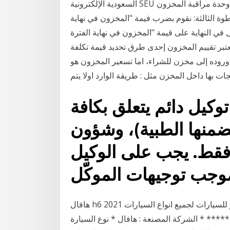
السعودية الإلكترونية SEU وحدة مراقبة المخزون Skip Navigation Links الجامعة > وكالة الجامعة > وحدة
وة الثالثة: نقوم بضرب فيمة "المخزون في نهاية
ل في النهاية على قيمة "المخزون في نهاية الفترة
لفة" من خلال المعادلة: 50,000 * 80% = 40,000. يعتبر تقييم المخزون إحدى طرق تحديد قيمة تكلفة
وروده إلى مخزن للشراء، اما تسعير المخزون هو
ات بها داخل المخزن مثل : طريقة الوارد اولا يتم
وكيل دائم يتعلق بكافة
منها الطبية)، وشؤون
 فقط. يجب على الوكيل
هافال h6 2021 انتلجنت بصمة سعودي جديد بأقل سعر , معرض عربة البدر للسيارات لجميع انواع السيارات
لشركة المصنعة : هافال * نوع السيارة : h6 * الموديل : 2021 * الالوان : حسب