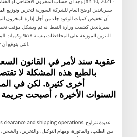
وجد ان حساب المخزون الافتتاحي او الختامي محاس
سيريانديز. اوضج العام للشركة السورية لتخزين وتوزيع ال
أن تخفيض كميات الوقود جاء من أجل إدارة المخزون الم
التي يتوقع أن تصل قريباً وبما يتيح معالجة هذا الأمر بشكل كامل.
بالطبع هذه المشكلة لا تقتصر
أخرى كثيرة. لكن في المم
السنوات الأخيرة ، أصبحت جريمة
, customs clearance and shipping operations