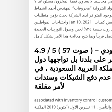
بيا لا يساوي قيمة المخزون مستودعيا ؟ Jan 10, 2021 ·
مواد البترولية “محروقات” المهندس أحمد الشماط
وجود المتوافر لدى الشركة بحيث يؤمن متطلبات
واحتياجات المواطنين Jan 10, 2021 · سيريانديز. كشفت وزارة النفط انه تم وبشكل مؤقت تخفيض كميات
البنزين الموزعة على المحافظات بنسبة ١٧% وكميات المازوت بنسبة ٢٤% لحين وصول التوريدات الجديدة
4.9 / 5 ( 57 صوت ) عقوبة سند لأمر في القانون السعودي –
 على بلدنا بل تواجهها دول
لكة العربية السعودية ، في
 عدم دفع الشيكات وسندات
لأمر مقلقة
associated with inventory control. عديدة تتراوح
بين الطلب، والفاتورة، ومهام التوكيل، والتخزين، والشحن، والتأمين، 11 تشرين الأول (أكتوبر) 2019 الملكية