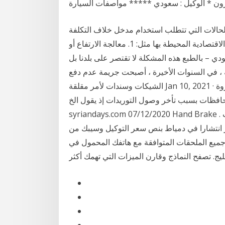
ون * الوكيل : سعودي ***** مواصفات السيارة
لحالات التي تتطلب استخدام مدخل خلاف التكلفة
التاريخية تستوجبها ظروف أو طبيعة المنشأة أو الظروف الاقتصادية المحيطة بها مثل: 1. معالجة الارتفاع أو
 السعودي – بالطبع هذه المشكلة لا تقتصر على بلدنا بل
ة ، في السنوات الأخيرة ، أصبحت جريمة عدم دفع
الشيكات وسندات لأمر مقلقة Jan 10, 2021 · كتب :أيمن قحف كما هو معروف خفضت وزارة النفط والثروة
حافظات بسبب تأخر وصول التوريدات إذ يقول الخ |
syriandays.com 07/12/2020 Hand Brake . زي ما هاند بريك معوداكم دائما علي تحطيم الأسعار لانها بيت
كثر انتشارا في دمياط بنص سعر التوكيل وسيبك من
يع الملحقات المتوافقة مع هاتفك المحمول في