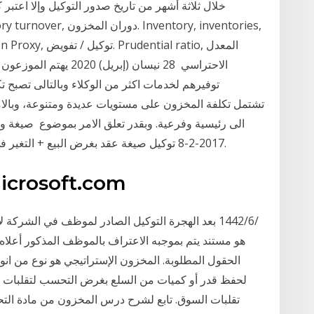
خلال ثلاثة أشهر من تاريخ صدور التوكيل وإلا اعتبر
الاحتراسي 28 نيسان (إبر
توفيرهم لخدمات اكثر من الوكلاء وبالتالى تصبح تك
الى رئيسية وفرعية. وبقدر تعلق الامر بموضوع صيغة و
2017-2-8 توكيل صيغة عقد بغرض البيع + التغير فى مخزون بضائع بغرض البيع بالتخفيض التغير فى.
microsoft.com
هو مستند يتم بموجبه الاعتراف بالموظف المذكور أعلاه
الحقول المطلوبة. المخزون الإستراتيجي هو نوع من انوا
لحفظ قدر أو كميات من السلع بغرض التحسب لتقلبات الأو
تقلبات السوق. تابع لشرح درس المخزون من مادة التحل