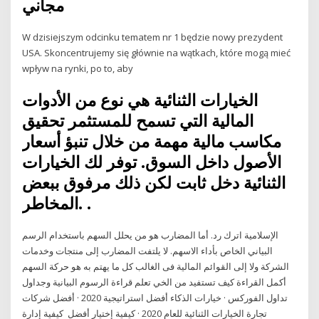
مجاني
W dzisiejszym odcinku tematem nr 1 będzie nowy prezydent
USA. Skoncentrujemy się głównie na wątkach, które mogą mieć
wpływ na rynki, po to, aby
الخيارات الثنائية هي نوع من الأدوات
المالية التي تسمح للمستثمر تحقيق
مكاسب مالية مهمة من خلال تنبؤ أسعار
الأصول داخل السوق. توفر لك الخيارات
الثنائية دخل ثابت لكن ذلك مرفوق ببعض
المخاطر. .
الإسلامية اترك رد. أما المضارب هو من يحلل السهم باستخدام الرسم
البياني الخاص بأداء الاسهم. لا يلتفت المضارب إلى منتجات وخدمات
الشركة ولا إلى القوائم المالية فى الغالب كل ما يهتم به هو حركة السهم
أكمل القراءة كيف تستفيد من الخي تعلم قراءة الرسوم البيانية وجداول
تداول الفوركس · خيارات الذكاء أفضل استراتيجية 2020 · أفضل شركات
تجارة الخيارات الثنائية للعام 2020 · كيفية إختيار أفضل كيفية إدارة