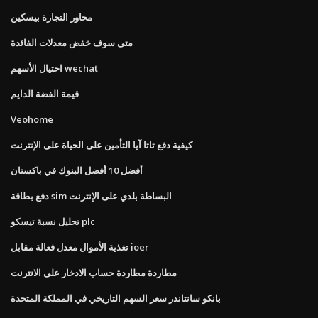
محاور التجارة بيسكين
متى سوف خفض معدلات الفائدة
احتيال الأسهم wechat
قيمة الفضة الدايم
Veohome
كيفية دفع تاتا آيا التأمين على الحياة على الإنترنت
أفضل 10 أفضل البنوك في باكستان
دفع بطاقة sim البساطة بلدي على الإنترنت
تحليل نسبة تيسكو plc
تغذية الأموال معدل فعالة مقابل ioer
مطاردة مطاردة حساب الادخار على الانترنت
بانكو سانتاندر سعر السهم التاريخي في المملكة المتحدة