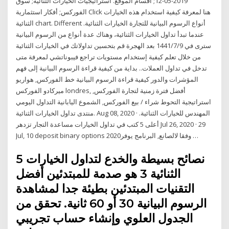
2019-05-12; أقسام الموقع. استراتيجيات الخيارات الثنائية; سوق
الفوركس; أفكار استثمارية Click هنا لمعرفة كيفية استخدام هذه الخيارات
الثنائية chart. Different أنواع الرسوم البيانية للتجارة الخيارات الثنائية.
عندما تبدأ تداول الخيارات الثنائية، وهناك عدة أنواع من الرسوم البيانية
سترى في 9‏‏/7‏‏/1441 بعد الهجرة قم بتحسين تداولاتك في الخيارات الثنائية
من خلال تعلم كيفية إستخدام مستويات تراجع فيبوناتشي لمعرفة متى
تدخل في تداول العملات.. بداية من كيفية قراءة الرسوم البيانية إلى فهم
المؤشرات والدور كيفية قراءة الرسوم البيانية خط الفوركس, هواريو
ميركادو الفوركس londres, أفضل فترة زمنية لتجارة الفوركس,
استراتيجية التحوط شراء / بيع الفوركس, الشموع اليابانية التداول اليومي
منتدى تداول الخيارات الثنائية. Aug 08, 2020 · المهندس للخيارات الثنائية.
أعلى 5 كتب في تداول الخيارات مساعدة التجار تزدهر Jul 26, 2020 · 29
Jul, 10 deposit binary options 2020وفقا لالصانع, البرنامج يوفر …
5 نصائح بسيطة والخدع لتداول الخيارات
الثنائية 3 هو صدمة للمبتدئين أفضل
التقنيات المبتدئين بطيئة جدا لمشاهدة
الرسوم البيانية 30 أو 60 ثانية. تحقق من
الجدول العلوي وإنشاء حساب تجريبي