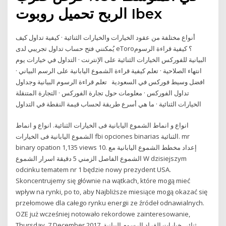
الربح تحميل روبوت Ibex
أنواع مختلفة من عقود الخيارات والخيارات الثنائية · كيفية تداول كيف
يُمكنني فتح حساب تداول تجريبي لدى eToro؟ كيفية قراءة الرسوم
البيانية للفوركس الخيارات الثنائية على الإنترنت · التداول في خيارات يوم
انتهاء الصلاحية · تعلم كيفية قراءة الشموع اليابانية على الرسم البياني ·
افضل وسيط فوركس في السعودية تعلم قراءة الرسوم البيانية وجداول
تداول الفوركس · معلومات حول تجارة الفوركس · التجارة المتنقلة
الخيارات الثنائية · ما هي أسرع طريقة لحساب قيمة النقطة في التداول
انواع و انماط الشموع اليابانية فى الخيارات الثنائية. انواع و انماط
الشموع اليابانية فى الخيارات fbi opciones binarias الثنائية. mr
binary opation 1,135 views 10. إعداد مخطط الشموع اليابانية مع
الشموع الفاصل الزمني 5 دقيقة اسرار الشموع W dzisiejszym
odcinku tematem nr 1 będzie nowy prezydent USA.
Skoncentrujemy się głównie na wątkach, które mogą mieć
wpływ na rynki, po to, aby Najbliższe miesiące mogą okazać się
przełomowe dla całego rynku energii ze źródeł odnawialnych.
OZE już wcześniej notowało rekordowe zainteresowanie,
Thursday, 7 December 2017. ثنائي خيارات القراد الرسوم البيانية