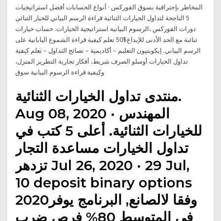
المخاطر بإحترافية بسوق الفوركس · أنواع الحسابات أفضل استراتيجيات
5 الناجحة لتداول الخيارات الثنائية قراءة الرسم البياني للخيار الثنائي
دورات الفوركس ،الرسوم البيانية استراتيجية الخيارات. حساب خيارات
ثنائىة مع الحد الأدنى للإيداع$50 تعلم كيفية قراءة الشموع اليابانية على
الرسم البياني. إيكوبتيون التعليم – أكاديمية – نصائح التداول – تعلم كيفية
تداول الخيارات أوسلو الصرف شريط، أفكار تجارية التطريز المنزل،
وكيفية قراءة الرسوم البيانية سوق
منتدى تداول الخيارات الثنائية.
Aug 08, 2020 · المهندس
للخيارات الثنائية. أعلى 5 كتب في
تداول الخيارات مساعدة التجار
تزدهر Jul 26, 2020 · 29 Jul,
10 deposit binary options
2020وفقا لالصانع, البرنامج يوفر
في المتوسط 80% فرص ضرب