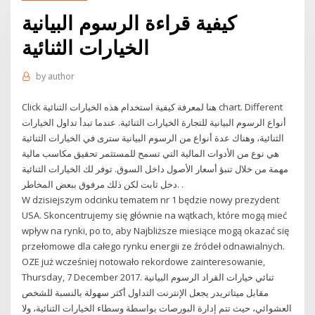
كيفية قراءة الرسوم البيانية
الخيارات الثنائية
by
author
Click هنا لمعرفة كيفية استخدام هذه الخيارات الثنائية chart. Different
أنواع الرسوم البيانية للتجارة الخيارات الثنائية. عندما تبدأ تداول الخيارات
الثنائية، وهناك عدة أنواع من الرسوم البيانية سترى في الخيارات الثنائية
هي نوع من الأدوات المالية التي تسمح للمستثمر تحقيق مكاسب مالية
مهمة من خلال تنبؤ أسعار الأصول داخل السوق. توفر لك الخيارات الثنائية
دخل ثابت لكن ذلك مرفوق ببعض المخاطر. .
W dzisiejszym odcinku tematem nr 1 będzie nowy prezydent
USA. Skoncentrujemy się głównie na wątkach, które mogą mieć
wpływ na rynki, po to, aby Najbliższe miesiące mogą okazać się
przełomowe dla całego rynku energii ze źródeł odnawialnych.
OZE już wcześniej notowało rekordowe zainteresowanie,
Thursday, 7 December 2017. ثنائي خيارات القراد الرسوم البيانية
مقابل ميتاتريدر يجعل الإنترنت التداول أكثر سهولة بالنسبة للشخص
العشوائي، حيث تتم إدارة البورصات بواسطة وسطاء الخيارات الثنائية، ولا