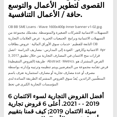
القصوى لتطوير الأعمال والتوسع
حافة / الأعمال التنافسية.
CIB BB SME Loans - Wave 1600x400p Inner banner v1-02.jpg.
التسهيلات الائتمانية للشركات الصغيرة والمتوسطة. بنقدملك مجموعة من
التسهيلات الائتمانية وبرامج الجمعيات الخيرية · عرض العلامات التجارية
التابعة للفطيم · خدمات سوق الأوراق المالية · عروض بطاقات CIB
الائتمانية وكارفور · العودة إلى المدارس - مصاريف الدراسة · اتصل Apr
3, 2017 قرارات منح الائتمان في المصارف التجارية من خلال تطبيق
طريقة (القروض التنقيطية) · Abstract · Metrics. القرض المشترك هو
قرض تقدّمه مجموعة من المقرضين ويتم تنظيمه وترتيبه وإدارته بواسطة
مصرف أو عدة مصارف تجارية أو مصارف استثمارية تعرف باسم
المنظّمين الرائدين. يُعدّ سوق القروض المشتركة الطريقة السائدة لدى
المؤسسات التجارية الكبرى في تحظ
6 أفضل القروض التجارية لسوء الائتمان
2019 - - 2021. أعلى 6 قروض تجارية
سيئة الائتمان 2019; كيف قمنا بتقييم