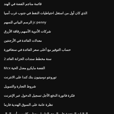
قائمة مناجم الفضة في الهند
الذي كان أول من استغل احتياطيات النفط في جنوب غرب آسيا
الرسم البياني للسهم jc penny
شركات الأدوية الأسهم رقاقة الأزرق
معدلات الفائدة في الأرجنتين
حساب التوفير مع أعلى سعر الفائدة في سنغافورة
2 سنة مخطط سندات الخزانة العائد
Mcx الفضة مايكرو معدل الحية
تورونتو دومينيون بنك كندا على الانترنت
شروط التجارة والتمويل
فكرة فاتورة الدفع الآجل تسجيل الدخول عبر الإنترنت
نظرة عامة على السوق الهندية فارما
الولايات المتحدة على المدى الطويل معدل مكاسب رأس المال