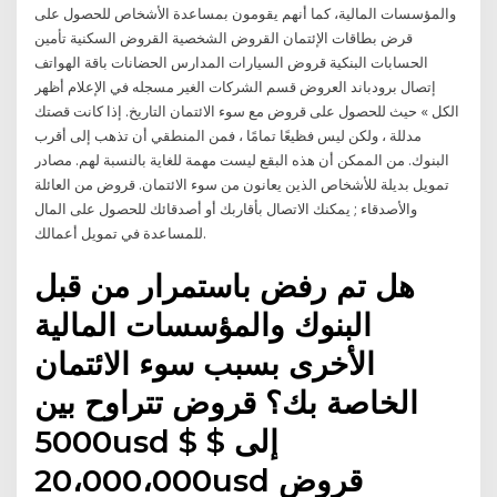
والمؤسسات المالية، كما أنهم يقومون بمساعدة الأشخاص للحصول على
قرض بطاقات الإئتمان القروض الشخصية القروض السكنية تأمين
الحسابات البنكية قروض السيارات المدارس الحضانات باقة الهواتف
إتصال برودباند العروض قسم الشركات الغير مسجله في الإعلام أظهر
الكل » حيث للحصول على قروض مع سوء الائتمان التاريخ. إذا كانت قصتك
مدللة ، ولكن ليس فظيعًا تمامًا ، فمن المنطقي أن تذهب إلى أقرب
البنوك. من الممكن أن هذه البقع ليست مهمة للغاية بالنسبة لهم. مصادر
تمويل بديلة للأشخاص الذين يعانون من سوء الائتمان. قروض من العائلة
والأصدقاء ; يمكنك الاتصال بأقاربك أو أصدقائك للحصول على المال
للمساعدة في تمويل أعمالك.
هل تم رفض باستمرار من قبل
البنوك والمؤسسات المالية
الأخرى بسبب سوء الائتمان
الخاصة بك؟ قروض تتراوح بين
5000usd $ إلى $
20،000،000usd قروض