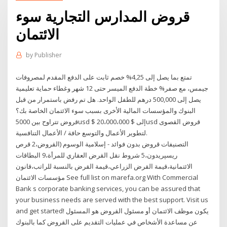
قروض المدارس التجارية سوء
الائتمان
by
Publisher
تمتع بما يصل إلى 4,25% خصم ثابت على الدفع المقدم لمصروفات
جيمس، مع صفر% خطة الدفع الميسر حتى 12 شهر وغطاء حماية تعليمية
يصل إلى 500,000 درهم للطفل الواحد. هل تم رفض باستمرار من قبل
البنوك والمؤسسات المالية الأخرى بسبب سوء الائتمان الخاصة بك؟
قروض تتراوح بين 5000usd $ إلى $ 20،000،000usd قروض القصوى
لتطوير الأعمال والتوسع حافة / الأعمال التنافسية.
التصنيفات قروض بدون فوائد - إسلامية الوسوم (القروض،2 قرص
ریسپریدون،5 شروط نقل القرض العقاري للمرأة،9 البطاقات
الائتمانية،قيمة القرض الزراعي،قيمة القرض بالنسبة للراتب،قانون
مؤسسات الائتمان See full list on marefa.org With Commercial
Bank s corporate banking services, you can be assured that
your business needs are served with the best support. Visit us
and get started! يكون موظف الائتمان أو مسئول القروض هو المسئول
عن مساعدة الأشخاص في عمليات التقديم على القروض كما بالبنوك