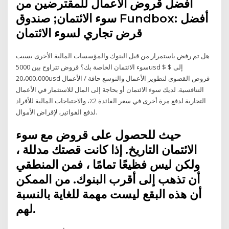
أفضل قروض الأعمال للمقترضين من
سوء الائتمان; صندوق Fundbox: أفضل
قرض تجاري لسوء الائتمان
هل تم رفض باستمرار من قبل البنوك والمؤسسات المالية الأخرى بسبب
سوء الائتمان الخاصة بك؟ قروض تتراوح بين 5000usd $ إلى $
20،000،000usd قروض القصوى لتطوير الأعمال والتوسع حافة / الأعمال
التنافسية. لديك سوء الائتمان أو بحاجة إلى المال للاستثمار في الأعمال
التجارية لدفع مرة أخرى في سعر الفائدة 2٪، والاحتياجات المالية للأفراد
لدفع الفواتير، لإقراض الأموال.
حيث للحصول على قروض مع سوء
الائتمان التاريخ. إذا كانت قصتك مدللة ،
ولكن ليس فظيعًا تمامًا ، فمن المنطقي
أن تذهب إلى أقرب البنوك. من الممكن
أن هذه البقع ليست مهمة للغاية بالنسبة
لهم.