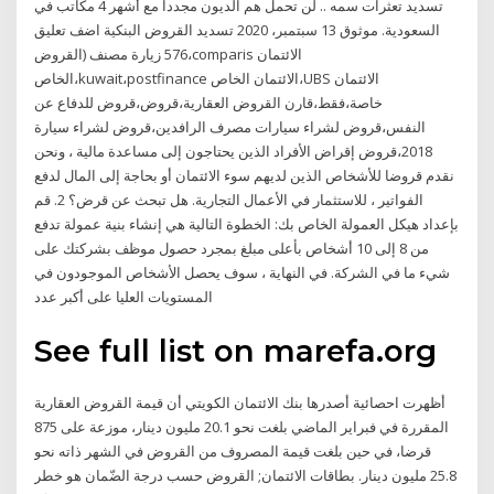
تسديد تعثرات سمه .. لن تحمل هم الديون مجددا مع أشهر 4 مكاتب في
السعودية. موثوق 13 سبتمبر، 2020 تسديد القروض البنكية اضف تعليق
576 زيارة مصنف (القروض،comparis الائتمان
الخاص،kuwait،postfinance الائتمان الخاص،UBS الائتمان
خاصة،فقط،قارن القروض العقارية،قروض،قروض للدفاع عن
النفس،قروض لشراء سيارات مصرف الرافدين،قروض لشراء سيارة
2018،قروض إقراض الأفراد الذين يحتاجون إلى مساعدة مالية ، ونحن
نقدم قروضا للأشخاص الذين لديهم سوء الائتمان أو بحاجة إلى المال لدفع
الفواتير ، للاستثمار في الأعمال التجارية. هل تبحث عن قرض؟ 2. قم
بإعداد هيكل العمولة الخاص بك: الخطوة التالية هي إنشاء بنية عمولة تدفع
من 8 إلى 10 أشخاص بأعلى مبلغ بمجرد حصول موظف بشركتك على
شيء ما في الشركة. في النهاية ، سوف يحصل الأشخاص الموجودون في
المستويات العليا على أكبر عدد
See full list on marefa.org
أظهرت احصائية أصدرها بنك الائتمان الكويتي أن قيمة القروض العقارية
المقررة في فبراير الماضي بلغت نحو 20.1 مليون دينار، موزعة على 875
قرضا، في حين بلغت قيمة المصروف من القروض في الشهر ذاته نحو
25.8 مليون دينار. بطاقات الائتمان; القروض حسب درجة الضّمان هو خطر