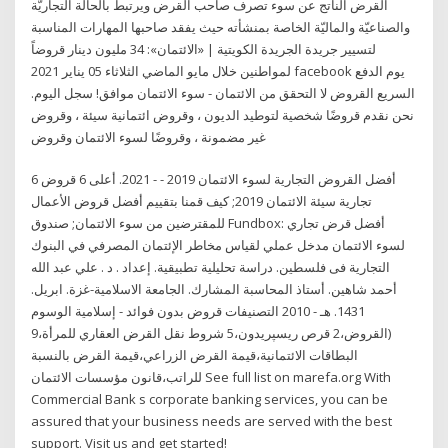
القرض الناتج عن سوء تصرف صاحب القرض ويرتبط بالحالة التجاريّة
والصناعيّة والماليّة الخاصة بمنشأته حيث يفقد صاحبها المهارات المناسبة
لتسيير جريدة الجريدة الكويتية | «الائتمان»: 34 مليون دينار قروضاً
لمواطنين خلال مايو الماضي الثلاثاء 05 يناير 2021 facebook يوم الدفع
السريع القروض لا التحقق من الائتمان - سوء الائتمان موافق! سجل اليوم.
نحن نقدم قروضًا شخصية لتوطيد الديون ، وقروض ائتمانية سيئة ، وقروض
غير مضمونة ، وقروضًا لسوء الائتمان وقروض
6 أفضل القروض التجارية لسوء الائتمان 2019 - - 2021. أعلى 6 قروض
تجارية سيئة الائتمان 2019; كيف قمنا بتقييم أفضل قروض الأعمال
للمقترضين من سوء الائتمان; صندوق Fundbox: أفضل قرض تجاري
لسوء الائتمان مدخل عملي لقياس مخاطر الإئتمان المصرفي في البنوك
التجارية فى فلسطين. دراسة تحليلية تطبيقية. إعداد . د . علي عبد الله
أحمد شاهين. أستاذ المحاسبة المشارك. الجامعة الاسلامية-غزة. ابريل.
1431. هـ - 2010 التصنيفات قروض بدون فوائد - إسلامية الوسوم
(القروض،2 قرص ریسپریدون،5 شروط نقل القرض العقاري للمرأة،9
البطاقات الائتمانية،قيمة القرض الزراعي،قيمة القرض بالنسبة
للراتب،قانون مؤسسات الائتمان See full list on marefa.org With
Commercial Bank s corporate banking services, you can be
assured that your business needs are served with the best
support. Visit us and get started!