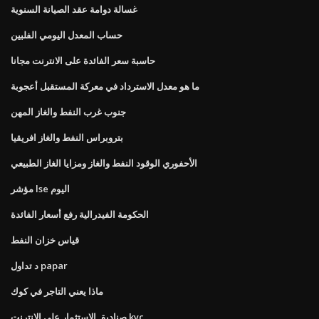
غسالة دوامة عقد الصيانة السنوية
حساب المعدل اليومي الفلبين
حاسبة سعر الفائدة على الانترنت مجانا
ما هو معدل الاسترداد في معركة المستقبل أعجوبة
جنوب غرب النفط والغاز المهن
بتروبراس النفط والغاز افريقيا
الأحفوري الوقود النفط والغاز ومزايا الغاز الطبيعي
مؤشر lse اليوم
الحكومة الفيدرالية رفع أسعار الفائدة
قياس خزان النفط
د تداول papar
ماذا يعني التاجر في كوك
صناديق الاستثمار على الانترنت kyc