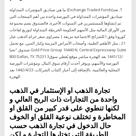
ما هي صناديق المؤشرات المتداولة (Exchange Traded Funds)؟. تعد
صناديق المؤشرات المتداولة في البورصة واحدة من أهم المنتجات التي
تم إنشاؤها للمستثمرين في السنوات الأخيرة، فالصندوق يضم مجموعة
من الأوراق المالية مثل الأسهم الحكومة الخريطة المتداولة لتوزيع لقاحات
كورونا وفق ا للشرائح الاجتماعية مزيفة | مصراوى سعر جرام الذهب عيار
21 ، مثل الأطقم الطبية، وأصحاب الأمراض المزمنة وكبار السن، مع تحمل
صندوق "تحيا Gold Price Group 10440 N. Central Expressway Suite
800 Dallas, TX 75231 3‏‏/12‏‏/1441 بعد الهجرة مباشر موقع يُغطي سوق
البورصة والأسهم، ويوفر أحدث أرقام سوق المال، ومؤشرات البورصة
المحلية والعالمية، بالإضافة إلى أخبار اكتتاب الشركات. 23‏‏/4‏‏/1442 بعد
الهجرة
تجارة الذهب او الإستثمار في الذهب
واحدة من التجارات ذات الربح العالي و
لكنها تنطوي على قدر كبير من القلق او
المخاطرة و تختلف نوعية القلق او الخوف
حال الدخول في تجارة الذهب حسب
الطريقة التي تختارها للتجارة و لكن