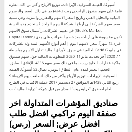
أسبوعًا، القيمة السوقية، الإيرادات، توزيع الأرباح وأكثر من ذلك. نظرة
عامة على سهم صندوق الراجحي ريت (4340) بما في ذلك السعر والرسوم
البيانية والتحليل الفني وتاريخ اسعار الاسهم والتقارير والمزيد. وهي نسبة
سعر سهم الشركة إلى أرباح الشركة للسهم الواحد. تٌستخدم هذه النسبة
في تقييم الشركات. رأسمال سوق الأسهم (Stock’s Market
Capitalization) تكون مقسومة على أرباحه بعد خصم الضرائب على مدى
فترة 12 شهراً. سعر الاسهم اليوم | أهم أنواع الأسهم المتداولة للشركات
العالمية في سوق الأوراق المالية تداول الأسهم بواسطة Farid G في مايو
11, 2020 آخر تحديث مايو 11, 2020 المعلومات المالية حول سهم صندوق
ملكية عقارات الخليج ريت، بما في ذلك سعر سهم 4336، الإغلاق السابق،
الحجم، التغيير لمدة عام، النطاق اليومي، نطاق 52 أسبوعًا، القيمة
السوقية، الإيرادات، توزيع الأرباح وأكثر من ذلك. انطلقت يوم الأربعاء 9
ربيع الثاني 1439هـ الموافق 27 ديسمبر 2017 عملية الاكتتاب في الطرح
العام لصندوق "دراية ريت" المدار من قبل شركة "دراية المالية"، ت
صناديق المؤشرات المتداولة اخر
صفقة اليوم تراكمي افضل طلب
افضل عرض; السعر (ر.س)