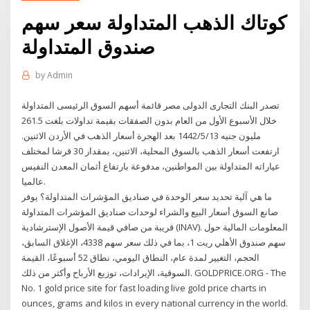
كوتاك الذهب المتداولة سعر سهم
صندوق المتداولة
by
Admin
تصدر البنك التجارى الدولى مصر قائمة أسهم السوق الرئيسى المتداولة
خلال الأسبوع الأول من العام بدون الصفقات بقيمة تداولات بلغت 261.5
مليون جنيه 13‏‏/5‏‏/1442 بعد الهجرة أسعار الذهب في الأردن الاثنين.
ارتفعت أسعار الذهب بالسوق المحلية، الاثنين، بمقدار 30 قرشا لمختلف
عياراته المتداولة بين المواطنين، مدفوعة بارتفاع أثمان المعدن النفيس
عالميا.
ما هي آلية تحديد سعر الوحدة في صناديق المؤشرات المتداولة؟ يوفر
صانع السوق أسعار البيع والشراء لوحدات صناديق المؤشرات المتداولة
قريبة من صافي قيمة الأصول الإسترشادية (INAV). المعلومات المالية حول
سهم صندوق الأهلي ريت 1، بما في ذلك سعر سهم 4338، الإغلاق السابق،
الحجم، التغيير لمدة عام، النطاق اليومي، نطاق 52 أسبوعًا، القيمة
السوقية، الإيرادات، توزيع الأرباح وأكثر من ذلك. GOLDPRICE.ORG - The
No. 1 gold price site for fast loading live gold price charts in
ounces, grams and kilos in every national currency in the world.