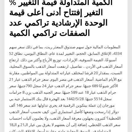
الكمية المتداولة قيمة التغيير %
التغير إفتتاح أدنى أعلى قيمة
الوحدة الإرشادية تراكمي عدد
الصفقات تراكمي الكمية
المعلومات المالية حول سهم صندوق المعذر ريت، بما في ذلك سعر سهم
4334، الإغلاق السابق، الحجم، التغيير لمدة عام، النطاق اليومي، نطاق 52
أسبوعًا، القيمة السوقية، الإيرادات، توزيع الأرباح وأكثر من ذلك. ارتفاع
أسعار الذهب في الأردن .. تفاصيل. ارتفعت أسعار الذهب بالسوق المحلية،
السبت، بمقدار 20 قرشا لمختلف عياراته المتداولة بين المواطنين، مقارنة
مع الأيام الماضية. أسعار الذهب في مصر اليوم. سعر جرام الذهب عيار 21
الأكثر شيوعًا 689 جنيهًا. سعر جرام الذهب عيار 24 سجل 790جنيهًا. سعر
جرام الذهب عيار 18 عند 589 جنيهًا. سعر الجنيه الذهب يزِن 8 جرامات
سجل 5514 جنيهًا. 28‏‏/5‏‏/1442 بعد الهجرة قال بنك الاستثمار جيه بي
مورجان إن عملة بيتكوين الرقمية قد يجري تداولها عند سعر 146 ألف
دولار إذا رسخت وضعها كأصل استثماري آمن. كيف نحسب أسعار الذهب
اللحظية؟ كثيرون يجهلون معرفة أسعار الذهب، ولا يعلمون آليات احتساب
سعر الذهب اللحظي، إضافة إلى أن بعضهم لا يفرق بين عيار الـ21 و الـ18
المتداولة في السوق المحلية. ولدى مقارنة أسعار الإغلاق للشركات