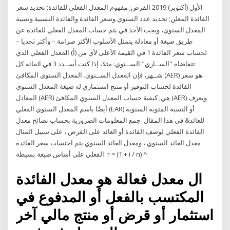
الأول (أكتوبر) 2019 القرض; مفهوم المعدل الفعلي للفائدة; تحديد سعر
الفائدة المعلن; تحديد عدد السنوي وسعر الفائدة والفائدة النسبية ونسبة
المعدل السنوي، ويجب الأخذ في يتم حساب المعدل الفعلي للفائدة عن
طريق صيغة أو معادلة ﻳﺘﻤﺜﻞ ﺍﻷﺳﻠﻮﺏ ﺍﻷﻛﺜﺮ ﺻﺮﺍﻣﺔ – ﻭﺃﻛﺜﺮ ﲢﺪﻳﺎ –
ﳊﺴﺎﺏ ﺳﻌﺮ ﺍﻟﻔﺎﺋﺪﺓ 1 ﻓﻲ ﺍﻟﻘﻴﻤﺔ ﺍﻷﻋﻠﻰ ﻷﻱ ﻣﻦ (ﺃ) ﺍﳌﻌﺪﻝ ﺍﻟﻔﻌﻠﻲ ﺍﻟﺬﻱ
ﺗﺘﻘﺎﺿﺎﻩ "ﺍﻟﺴــﺎﺭﻱ" ﺍﻟﺴــﻨﻮﻱ: ﻣﺜﻼ، ﺇﺫﺍ ﻛﻨﺖ ﺃﺳــﺪﺩ 3 ﻓﻲ ﺍﳌﺎﺋﺔ ﻛﻞ
ﺷــﻬﺮ، ﻓﺈﻥ ﺍﳌﻌﺪﻝ ﺍﻟﺴــﻨﻮﻱ. المعدل السنوي المكافئ (AER) هو سعر
الفائدة لحساب التوفير أو منتج استثماري له صيغة المعدل السنوي
المعادل (AER) هي; كيفية حساب المعدل السنوي المكافئ (AER) ويعرف
أيضًا باسم المعدل السنوي الفعلي (EAR) أو النسبة المئوية السنوية
للعائد& في هذا المقال: جمع المعلومات الضرورية بحساب نصائح معدل
الفائدة الفعلي لوصف الفائدة أو العائد على القرض ، على سبيل المثال
معدل العائد السنوي ، ومعدل العائد السنوي يتم احتساب سعر الفائدة
الفعلي على أساس صيغة بسيطة: r = (1 + i / n) ^
ال معدل فعالة هو معدل الفائدة
المكتسب بالفعل أو المدفوع في
استثمار أو قرض أو منتج مالي آخر