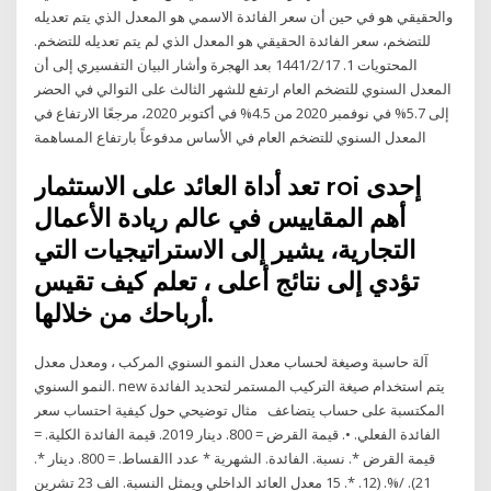
والحقيقي هو في حين أن سعر الفائدة الاسمي هو المعدل الذي يتم تعديله
للتضخم، سعر الفائدة الحقيقي هو المعدل الذي لم يتم تعديله للتضخم.
المحتويات 1. 17‏‏/2‏‏/1441 بعد الهجرة وأشار البيان التفسيري إلى أن
المعدل السنوي للتضخم العام ارتفع للشهر الثالث على التوالي في الحضر
إلى 5.7% في نوفمبر 2020 من 4.5% في أكتوبر 2020، مرجعًا الارتفاع في
المعدل السنوي للتضخم العام في الأساس مدفوعاً بارتفاع المساهمة
تعد أداة العائد على الاستثمار roi إحدى
أهم المقاييس في عالم ريادة الأعمال
التجارية، يشير إلى الاستراتيجيات التي
تؤدي إلى نتائج أعلى ، تعلم كيف تقيس
أرباحك من خلالها.
آلة حاسبة وصيغة لحساب معدل النمو السنوي المركب ، ومعدل معدل
النمو السنوي. new يتم استخدام صيغة التركيب المستمر لتحديد الفائدة
المكتسبة على حساب يتضاعف مثال توضيحي حول كيفية احتساب سعر
الفائدة الفعلي. •. قيمة القرض = 800. دينار 2019. قيمة الفائدة الكلية. =
قيمة القرض *. نسبة. الفائدة. الشهرية * عدد االقساط. = 800. دينار *.
21). /%. (12. *. 15 معدل العائد الداخلي ويمثل النسبة. الف 23 تشرين