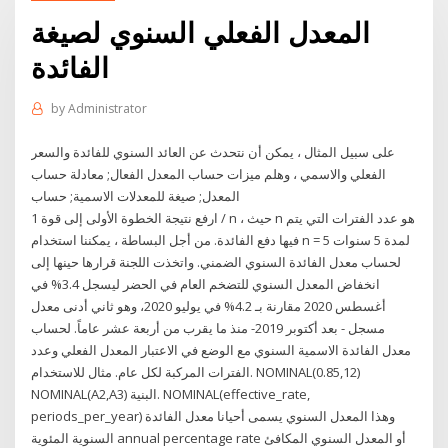
المعدل الفعلي السنوي لصيغة
الفائدة
by
Administrator
على سبيل المثال ، يمكن أن نتحدث عن العائد السنوي للفائدة والسعر
الفعلي والاسمي ، وهلم ميزات حساب المعدل الفعال; معادلة حساب
المعدل; صيغة للمعدلات الاسمية; حساب
ارفع نتيجة الخطوة الأولى إلى قوة 1 / n ، حيث n هو عدد الفترات التي يتم
فيها دفع الفائدة. من أجل البساطة ، يمكننا استخدام n = 5 لمدة 5 سنوات
لحساب معدل الفائدة السنوي الضمني. واتخذت اللجنة قرارها حينها إلى
انخفاض المعدل السنوي للتضخم العام في الحضر ليسجل 3.4% في
أغسطس 2020 مقارنة بـ 4.2% في يوليو 2020، وهو ثاني أدنى معدل
مسجل - بعد أكتوبر 2019- منذ ما يقرب من أربعة عشر عاماً. لحساب
معدل الفائدة الاسمية السنوي مع الوضع في الاعتبار المعدل الفعلي وعدد
الفترات المركبة لكل عام. مثال للاستخدام. NOMINAL(0.85,12)‎
NOMINAL(A2,A3)‎ البنية. NOMINAL(effective_rate,
periods_per_year)‎ وهذا المعدل السنوي يسمى أحيانا معدل الفائدة
السنوية المئوية annual percentage rate أو المعدل السنوي المكافئ