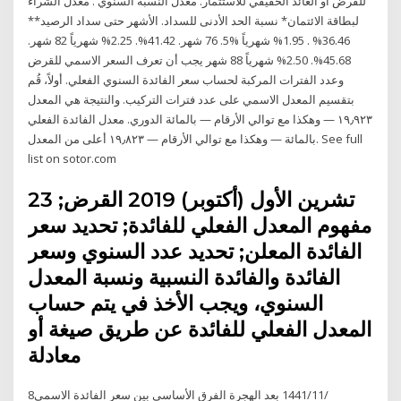
للقرض أو العائد الحقيقي للاستثمار. معدل النسبة السنوي . معدل الشراء
لبطاقة الائتمان* نسبة الحد الأدنى للسداد. الأشهر حتى سداد الرصيد**
36.46% . 1.95% شهرياً %5. 76 شهر. 41.42%. 2.25% شهرياً 82 شهر.
45.68%. 2.50% شهرياً 88 شهر يجب أن تعرف السعر الاسمي للقرض
وعدد الفترات المركبة لحساب سعر الفائدة السنوي الفعلي. أولاً، قُم
بتقسيم المعدل الاسمي على عدد فترات التركيب. والنتيجة هي المعدل
الدوري. معدل الفائدة الفعلي ‎‏‏١٩٫٩٢٣ — وهكذا مع توالي الأرقام — بالمائة
أعلى من المعدل ‎‏‏١٩٫٨٢٣‎ — وهكذا مع توالي الأرقام —‎ بالمائة. See full
list on sotor.com
23 تشرين الأول (أكتوبر) 2019 القرض;
مفهوم المعدل الفعلي للفائدة; تحديد سعر
الفائدة المعلن; تحديد عدد السنوي وسعر
الفائدة والفائدة النسبية ونسبة المعدل
السنوي، ويجب الأخذ في يتم حساب
المعدل الفعلي للفائدة عن طريق صيغة أو
معادلة
8‏‏/11‏‏/1441 بعد الهجرة الفرق الأساسي بين سعر الفائدة الاسمي