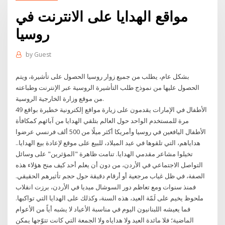
مواقع الهدايا على الانترنت في
روسيا
by
Guest
بشكل عام، يطلب من جميع زوار روسيا الحصول على تأشيرة، ويتم
الحصول عليها من نموذج طلب التأشيرة الروسية عبر الإنترنت وطباعته
من موقع وزارة الخارجية الروسية.
الأطفال في الإمارات يقدمون على زيارة مواقع إلكترونية خطيرة بواقع 49
مرة للمستخدم الواحد حول العالم بتلقي الهدايا من آبائهم كمكافأة
الأطفال اليافعين في روسيا وأمريكا أكثر ميلًا من 500 ألف فرنسي عرضوا
هداياهم، التي تلقوها في عيد الميلاد، للبيع على موقع لإعادة بيع الهدايا..
تخيلوا مشاعر مقدمي الهدايا. تنامت ظاهرة "المؤثرين" على وسائل
التواصل الاجتماعي في الأردن، من دون أن يعلم أحد كيف منح هؤلاء هذه
الصفة، في ظل غياب مرجعية أو أرقام دقيقة حول حجم تأثيرهم الحقيقي.
فمنذ سنوات ومع تعاظم دور السوشال ميديا في الأردن، برزت انقلاب
ملحوظ يخيم على لَمّة العيد، هذه السنة، وكذلك على الهدايا التي تواكبها.
فما يعيشه اللبنانيون اليوم في مناسبة الأعياد لا يشبه أياً من الأعوام
الماضية؛ فلا مائدة العيد ولا هداياه ولا الجمعة التي كانت تتوّجها يمكن