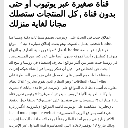
قناة صغيرة عبر يوتيوب او حتى
بدون قناة , كل المنتجات ستصلك
مجانا لغاية منزلك
عملاق جديد في البحث على الإنترنت، يصمم سماعات ذكية ومساعدا
شخصيا يعمل بالصوت، وهو بصدد إطلاق سيارة ذاتية 4 – موقع badoo.
أفضل 5 مواقع روسية للتعارف و الزواج. badoo هو عبارة عن منصة
متوفرة كتطبيق و أيضا كموقع يحتوي أيضا على عدد كبير من المستخدمين
في روسيا حيث يعتبر من أكثر مواقع التعارف إستعمالا في روسيا و يتيح لك
البحث عن اشخاص في - قبل أن تفكر روسيا في إنشاء شبكة إنترنت
مستقلة حاولت مع الصين على الحصول على مزيد من السيطرة على
نظام dns "نظام أسماء النطاقات" وهو النظام الذي يقوم بتخزين
معلومات أسماء نطاقات المواقع على الإنترنت في قاعدة بيانات لا نشرت
رئيس تحرير قناة rt والوكالة الدولية للأنباء "روسيا سيغودنيا"، مرغريتا
سيمونيان، في صفحتها على "فيسبوك" تعليقا حول تحقيق rt لـ 10 مليارات
مشاهدة على يوتيوب. قائمة المواقع الإلكترونية الأكثر زيارة (بالإنجليزية:
List of most popular websites)‏ هي قائمة بمواقع الويب الخمسين
الأكثر زيارة في جميع أنحاء العالم وفقاً لموقع الإحصاءات أليكسا إنترنت
وذلك بتاريخ 18 نوفمبر 2020. التي السماسرة آمنة للتداول عبر الإنترنت