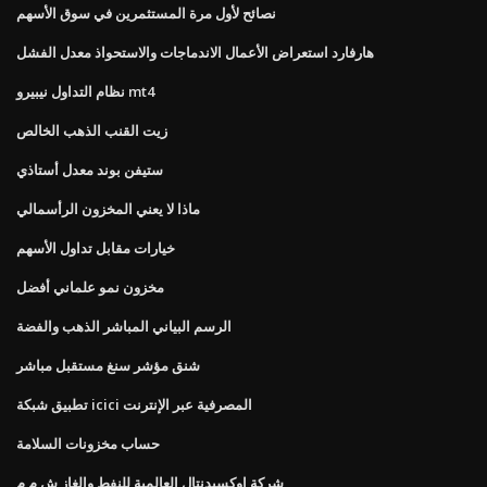
نصائح لأول مرة المستثمرين في سوق الأسهم
هارفارد استعراض الأعمال الاندماجات والاستحواذ معدل الفشل
نظام التداول نيبيرو mt4
زيت القنب الذهب الخالص
ستيفن بوند معدل أستاذي
ماذا لا يعني المخزون الرأسمالي
خيارات مقابل تداول الأسهم
مخزون نمو علماني أفضل
الرسم البياني المباشر الذهب والفضة
شنق مؤشر سنغ مستقبل مباشر
تطبيق شبكة icici المصرفية عبر الإنترنت
حساب مخزونات السلامة
شركة اوكسيدنتال العالمية للنفط والغاز ش م م