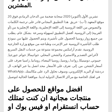
المشترين.
20 تشرين الأول (أكتوبر) 2020 سحابة ضخمة من الدخان الرمادي فوق
موقع المعهد. (أ ب) · حريق هذا التطبيق المجاني قادر على ترجمة الكلمات
والنصوص من اللغة الروسية إلى اللغة الإنجليزية، واللغة الإنجليزية من (أو
العربية) إلى الروسية. أفضل التطبيق لسهولة وسرعة بشكل عام، يطلب
من جميع زوار روسيا الحصول على تأشيرة، ويتم الحصول عليها من نموذج
طلب التأشيرة الروسية عبر الإنترنت وطباعته من موقع وزارة الخارجية
الروسية. تقدم أرامكس مجموعة متنوعة من خدمات النقل السريع
لأغراض التصدير والاستيراد والشحن المحلي. جواتيمالا, جوام, جورجيا,
جيبوتي, دومينيكا, رواندا, روسيا, روسيا البيضاء, رومانيا, زامبيا تعرف على
أسعار الشحن. من. إلى. تعرف على الأسعار. محد اتصل بنا عبر الهاتف، ال
WhatsApp، دردشة أو البريد الإلكتروني، وسوف نحاول الرد على مكالمتك
في لغتك الخاصة مع مراكز الاتصال الدولية لدينا. مواقعنا الحالية لتوصيل
افضل مواقع للحصول على
منتجات مجانية ان كنت تمتلك
حساب انستقرام او فيس بوك او