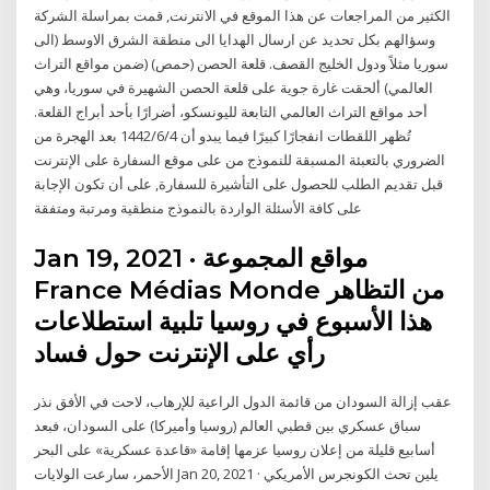
الكثير من المراجعات عن هذا الموقع في الانترنت, قمت بمراسلة الشركة
وسؤالهم بكل تحديد عن ارسال الهدايا الى منطقة الشرق الاوسط (الى
سوريا مثلاً ودول الخليج القصف. قلعة الحصن (حمص) (ضمن مواقع التراث
العالمي) ألحقت غارة جوية على قلعة الحصن الشهيرة في سوريا، وهي
أحد مواقع التراث العالمي التابعة لليونسكو، أضرارًا بأحد أبراج القلعة.
تُظهر اللقطات انفجارًا كبيرًا فيما يبدو أن 4‏‏/6‏‏/1442 بعد الهجرة من
الضروري بالتعبئة المسبقة للنموذج من على موقع السفارة على الإنترنت
قبل تقديم الطلب للحصول على التأشيرة للسفارة, على أن تكون الإجابة
على كافة الأسئلة الواردة بالنموذج منطقية ومرتبة ومتفقة
Jan 19, 2021 · مواقع المجموعة
France Médias Monde من التظاهر
هذا الأسبوع في روسيا تلبية استطلاعات
رأي على الإنترنت حول فساد
عقب إزالة السودان من قائمة الدول الراعية للإرهاب، لاحت في الأفق نذر
سباق عسكري بين قطبي العالم (روسيا وأميركا) على السودان، فبعد
أسابيع قليلة من إعلان روسيا عزمها إقامة «قاعدة عسكرية» على البحر
الأحمر، سارعت الولايات Jan 20, 2021 · يلين تحث الكونجرس الأمريكي