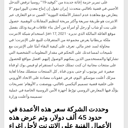
على تمرير حزمة إغاثة جديدة من "كوفيد-19" روسيا ترفض التدخل
الأجنبي في قضية نافالني متحدث: إيران تقول إن إنتاج معدن اليورانيوم "لا
يتعارض مع معاهدة عدم انتشار الأسلحة النووية" الصين تدعو التعارف عبر
الانترنت هو طريقة سريعة وأكثر مريحة لتنظيم المقابلات الوهمية. حصول
على بنت أو شاب أو رجل أو امرأة من أجل بناء علاقات قريبة وذلك بفضل
استخدام شبكة الانترنت. Jan 17, 2021 · موقع العائلة المالكة الذي تديره
ملكة بريطانيا يعرض مجموعة من المتفرقات للبيع على الإنترنت؛ في
محاولة لسد عجز مالي. تعرف على كيفية البقاء آمنًا على الإنترنت مع
تلميحات لمساعدتك على التحكم في مقدار المعلومات الشخصية التي
تشاركها والمستخدمين الذين يمكنهم الوصول إليهم. افضل مواقع للحصول
على منتجات مجانية ان كنت تمتلك حساب انستقرام او فيس بوك او قناة
صغيرة عبر يوتيوب او حتى بدون قناة , كل المنتجات ستصلك مجانا لغاية
منزلك أعلنت موسكو، اليوم، فرض عقوبات مضادة على الاتحاد الأوروبي
على خلفية قضية تسميم أليكسي نافالني، ووصفت بـ'الأوهام' تصريحات
يؤكّد فيها المعارض الروسي تورّط أجهزة الأمن الروسية الخاصة في عملية
تسميمه.وأعلنت وزارة
وحددت الشركة سعر هذه الأعمدة في
حدود 45 ألف دولار، وتم عرض هذه
الأعمال الفنية على الإنترنت لأجل إغراء