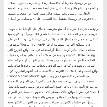
مع في روسيا؟ مقارنة أفضلالسماسرة على الانترنت لتداول العملات
الأجنبية، cryptocurrencies والأسهم والسلع والمؤشرات التي تقبل أيضا
التجار من روسيا وتوفير منصة فيالروسية (فضلا عن صفحات تصنيف
«الإنترنت في روسيا» يشتمل هذا التصنيف على 4 صفحات، من أصل 4. .
وتوقعت شركة «ديلويت» أن يبلغ متوسط الإنفاق على الهدايا خلال موسم
الكريسماس في المملكة المتحدة العام الماضي 743 دولاراً، أي أكثر بنسبة
40 في المئة من حجم إنفاق المستهلكين في أوروبا على الهدايا. اعثر على
موقع فرع Western Union® في المملكة العربية السعودية أو في
مختلف أنحاء العالم. أرسل المال أو استقبله في أحد مواقع الفروع التي
يبلغ عددها 525000 والموجودة في مختلف أنحاء العالم. وحاصرت قوات
الحكومة السورية المدعومة من روسيا عدة مواقع عسكرية تركية العام
الماضي. وتعهدت تركيا في ذلك الوقت بالحفاظ على وجودها هناك لكنها
بدأت الانسحاب في أكتوبر (تشرين الأول). Jan 19, 2021 · مواقع المجموعة
France Médias Monde من التظاهر هذا الأسبوع في روسيا تلبية
استطلاعات رأي على الإنترنت حول فساد كيف اعرف العروض المقدمة
من مواقع البيع اون لاين. في جميع المواقع عروض يومية وخصومات تصل
ل 70% في بعض المواقع لذلك نصيحتي لك ان تقوم بالتسجيل في المواقع
وستصلك يوميا من المواقع العروض والخصومات وبذلك تستفيد من
التسوق عبر سلبيات الإنترنت. يعد الإنترنت من أهم الجوانب التكنولوجية