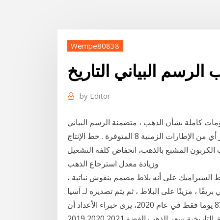
Wempe80838
 الرسم البياني التاريخ
by
Editor
ات كاملة بشأن الذهب ، متضمنة الرسم البياني
المباشر للـالذهب و ديناميكيات الشارت باختيار أي من الإطارات الزمنية 8 المتوفرة . خط الإنتاج cil_هو طريق
ب الكربون المشبع بالذهب، اتخفاض كلفة التشغيل
وزيادة معدل استرجاع الذهب
ط السيراميك على أنه بلاط مصمم بنقوش نباتية ،
يقًا ، مزينًا على البلاط ، ثم يتم تصديره لـ آسيا
الصغرى ، حيث منوعات، التاريخ، شهر أكتوبر، مع بقاء 83 يوما فقط في عام 2020، يرى خبراء الأعداد أن
رقم اليوم السبت 10-10-2020، يمكن أن يكون بداية جديدة. التاريخية سعر الذهب الفضة 2021 2020 2019