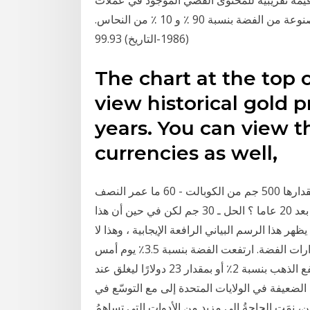
 قيمة تقريبية للمحتوى الفضي الموجود في عملات
الولايات المتحدة. معظم عملات الولايات المتحدة كانت مصنوعة من الفضة بنسبة 90 ٪ و 10 ٪ من النحاس.
(1986-التاريخ) 99.93
The chart at the top 
view historical gold 
years. You can view t
currencies as well,
س2- يظهر الرسم البياني السابق التحلل الإشعاعي لكمية مقدارها 500 جم من الكوبالت - 60 ما عمر النصف
له ؟ الحل ـ 5.27 سنوات س3- كم يتبقى من الكوبالت - 60 بعد 20 عاما ؟ الحل ـ 30 جم لكن في حين أن هذا
ظهر هذا الرسم البياني الرافعة الإيجابية ، وهذا لا
يقضي على فكرة الافتقار إلى المديونية على أحدث إصدارات الفضة. ارتفعت الفضة بنسبة 3.5٪ يوم أمس
بارتفاع قدره 65 سنتًا وتغلق عند 20.04 دولار للأونصة وارتفع الذهب بنسبة 2٪ أو بمقدار 23 دولارًا ليغلق عند
صادية الضعيفة في الولايات المتحدة إلى مع التوسّع في
نمَت الحاجةُ إلى مزيد من الأدوات التي تساهمُ