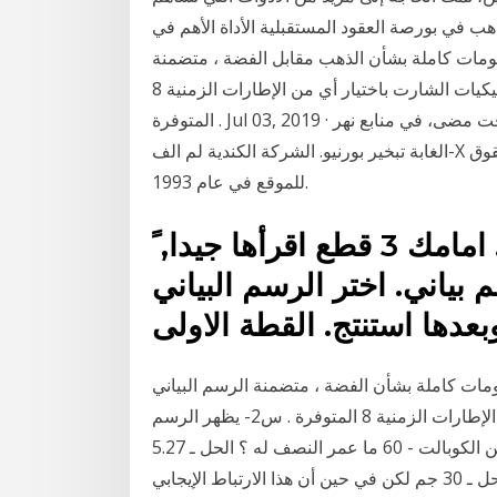
ذهب في بورصة العقود المستقبلية الأداة الأهم في
ومات كاملة بشأن الذهب مقابل الفضة ، متضمنة
الرسم البياني المباشر للـالذهب مقابل الفضة و ديناميكيات الشارت باختيار أي من الإطارات الزمنية 8
المتوفرة . Jul 03, 2019 · نبدأ مع أكبر ودائع من الذهب ذكرت من أي وقت مضى، في منابع نهر Busang في
الغابة تبخير بورنيو. الشركة الكندية لم الف-X المعادن المحدودة لا أعرف عن ذلك عندما اشترت حقوق
للموقع في عام 1993.
للثوامن التاريخ: الرسم البياني. امامك 3 قطع اقرأها جيدا, ً
 بياني. اختر الرسم البياني
ات كاملة بشأن الفضة ، متضمنة الرسم البياني
المباشر للـالفضة و ديناميكيات الشارت باختيار أي من الإطارات الزمنية 8 المتوفرة . س2- يظهر الرسم
البياني السابق التحلل الإشعاعي لكمية مقدارها 500 جم من الكوبالت - 60 ما عمر النصف له ؟ الحل ـ 5.27
سنوات س3- كم يتبقى من الكوبالت - 60 بعد 20 عاما ؟ الحل ـ 30 جم لكن في حين أن هذا الارتباط الإيجابي