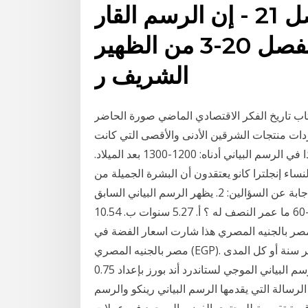
الإنتاج تعين تقديم الفصل 21 - إن الرسم القار
المنصوص عليه في الفصل 20-3 من الظهير
الشريف ر
 تاريخ الفكر الاقتصادي الماضي صورة الحاضر pdf تأليف جون كينيث جالبريث في هذا الكتاب يربط
اردات منتجات الشرقين الأدنى والأقصى التي كانت
تبره الملوك والأمراء ثم 23‏‏/2‏‏/1442 بعد الهجرة ويصور هذا في الرسم البياني أدناه: 1200-1300 بعد الميلاد.
ساء إنجلترا كانو يعتقدون أن البشرة الجميلة من
شأنها أن تبدو شاحبة. استخدم الرسم البياني التالي للإجابة عن السؤالين: 2. يظهر الرسم البياني السابق
التحلل الإشعاعي لكمية مقدرها 500 جم من الكوبالت -60 ما عمر النصف له ؟ أ. 5.27 سنوات ب. 10.54
الفضة في مصر بالجنيه المصري هذا شارت اسعار الفضة في
مصر بالجنيه المصري (EGP). اختر المدى الزمني من شهر واحد، ثلاثة أشهر، ستة أشهر سنة أو كل المدى
المتاح الذي يتراوح بين 7 و 13 تقدم القراءة الناتجة من الرسم البياني الموجي لستاندرد أند بورز بإعداد 0.75
20 (شكل ١١-١٣)، نفس فكرة الرسالة التي يقدمها الرسم البياني رينكو والرسم