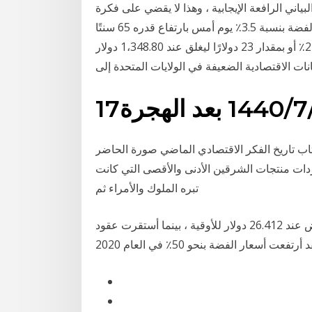
ياني الرافعة الإيجابية ، وهذا لا يقضي على فكرة
الافتقار إلى المديونية على أحدث إصدارات الفضة. ارتفعت الفضة بنسبة 3.5٪ يوم أمس بارتفاع قدره 65 سنتًا
وتغلق عند 20.04 دولار للأونصة وارتفع الذهب بنسبة 2٪ أو بمقدار 23 دولارًا ليغلق عند 1،348.80 دولار
انات الاقتصادية الضعيفة في الولايات المتحدة إلى
 بعد الهجرة
 تاريخ الفكر الاقتصادي الماضي صورة الحاضر pdf تأليف جون كينيث جالبريث في هذا الكتاب يربط
اردات منتجات الشرقين الأدنى والأقصى التي كانت
تبره الملوك والأمراء ثم
أنهت عقود الفضة الآجلة تعاملات عام 2020 على أنخفاض عند 26.412 دولار للأوقية ، بينما أستقرت عقود