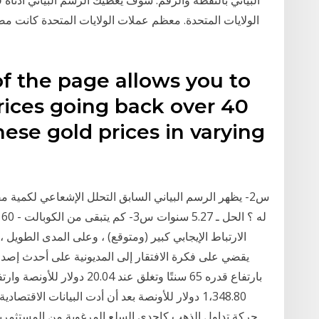
البياني بالنقطة والرقم. سوف يعطيك الرسم البياني أدناه
of the page allows you to
prices going back over 40
hese gold prices in varying
الارتباط الإيجابي كبير (ومتوقع) ، وعلى المدى الطويل ، ي
1،348.80 دولار للأونصة بعد أن أدت البيانات الاقت
حركة تداول الذهب كإحدى السلع المرغوبة من المستثمرين، 