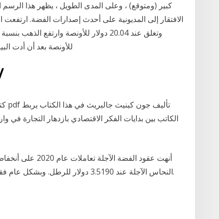
كبير (ومتوقع) ، وعلى المدى الطويل ، يظهر هذا الرسم الب
للأونصة بعد أن أدت البي
17‏‏/7‏‏/1440
كتاب
الكاتب بين بدايات الفكر الاقتصادي بازدهار التجارة في و
النحاس الآجلة عند 3.5190 دولار للرطل. وبشكل عام فقد أرتفعت أسعار الفضة بنحو 50٪ في العام 2020.