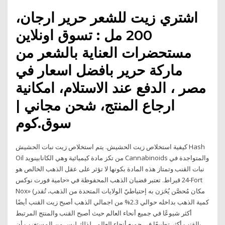
اشتري زيت للشعر حرير ارجان،
200 مل : تسوق اونلاين
مستحضرات العناية بالشعر من
ماركة حرير بافضل اسعار في
مصر ، الدفع عند الاستلام، امكانية
ارجاع المنتج، شحن مجاني |
سوق.كوم
كيفية استخلاص زيت الحشيش. يتم استخلاص زيت نبات الحشيش Hash
Oil من تكز مادة كيميائية وهي الكانابينويد Cannabinoids والمتواجدة في
نبات القنب وتمتاز هذه المادة بكونها لا تؤثر على عقل الذهب الخالص هو
24 قيراط. تعتبر قضبان الذهب المحفوظة في «حامية فورت نوكس-Fort
Nox» (مكان مُحصَّن يُخَزن به إحتياطيّ الولايات المتحدة من الذهب، تُقدر
كمية الذهب بداخله حوالي 2.3% من اجمالي الذهب أصبح زيت القنب أيضًا
أكثر شيوعًا في جميع أنحاء العالم حيث أصبح القنب والمنتج المرتبط
بالقنب أكثر تطبيعًا في جميع أنحاء العالم ، لذلك ليس من المستغرب أن