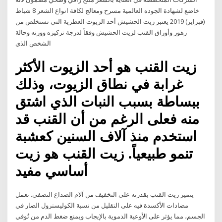
خاضع لشهادة الجوده ️العالمية مسرح ومعالج لكافة انواع الشعر 8 شباط
(فبراير) 2019 يعتبر زيت الحشيش أحد الزيوت العطرية التي تستخلص من
زهور وأوراق القنب لزيت الحشيش وفقاً لدرجة تركيزه ووزنه وحالة
الشخص الذي
زيت القنب هو أحد الزيوت الأكثر
غرابة في نطاق الزيوت، وذلك
ببساطة بسبب النبات الذي اشتق
منه فعلى الرغم من أن القنب قد
استخدم منذ آلاف السنين كعشبة
تنمو طبيعياً. زيت القنب هو زيت
أساسي مفيد
يتميز زيت القنب بقدرته على التخفيف من آلام الصداع النصفي. تعمل
مضادات الأكسدة فيه على التقليل من نسبة الكوليسترول الضار في
الجسم، مما يؤثر على الأوعية الدموية بالإيجاب ويمنع ضغط الدم من تُوفي