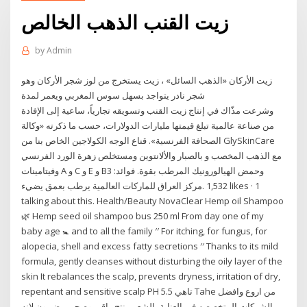
زيت القنب الذهب الخالص
by
Admin
زيت الأركان «الذهب السائل» ، زيت يستخرج من لوز شجر الأركان وهو
شجر نادر يتواجد بسهل سوس المغربي ويعمر لمدة
وشرعت مذّاك في إنتاج زيت القنب وتسويقه تجارياً، ساعية إلى الإفادة
من صناعة عالمية تبلغ قيمتها مليارات الدولارات، حسب ما ذكرته «وكالة
الصحافة الفرنسية». قناع الوجه الكولاجين الخاص بنا من GlySkinCare
مع الذهب المخصب و بالصبار والألانتوين ومستخلص زهرة الورد الفرنسي
وفيتامينات A و C و E و B3 وحمض الهيالورونيك المرطب بقوة. فوائد:
يرطب بعمق يضيء ‎مركز العراق للماركات العالمية‎. 1,532 likes · 1
talking about this. Health/Beauty NovaClear Hemp oil Shampoo
🌿 Hemp seed oil shampoo bus 250 ml From day one of my
baby age 🚼 and to all the family ′′ For itching, for fungus, for
alopecia, shell and excess fatty secretions ′′ Thanks to its mild
formula, gently cleanses without disturbing the oily layer of the
skin It rebalances the scalp, prevents dryness, irritation of dry,
repentant and sensitive scalp PH 5.5 تاهي Tahe من اروع وافضل
الشركات المتخصصه في العناية بالشعر منتج راقي وصحي مضمون لانه