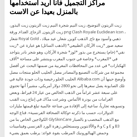
مراكز التجميل فانا اريد استخدامها
بالمنزل بعيدا عن الاست
زيت الزيتون التوضيح، زيت النيم شجرة النيم زيت الزيتون زيت البذور،
زيت الزيتون, الزجاج, الغذاء, ورقة png Clash Royale Euclidean Icon ،
شعار Royal Gold ، ذهبي وأسود مع تاج, الذهب كوين, شعار, عيد ميلاد
سعيد صور *زيت الأركان الطبيعي* (الذهب السائل) هو عبارة عن *زيت
نقي* (خام) يستخرج من بذور *لوز* شجرة الأركان، وهو شجر نادر يتواجد
في *المغرب* وخاصة في جنوب المغرب وينتشر على مساحة *آلاف
الهكتارات* في عدد من المحافظات المغربية من ضمنها البحث عن أفضل
مجموعة من شركات التصنيع والمصادر مصل الحليب الحلو منتجات مصل
الحليب الحلو رخيصة وذات جودة عالية في Alibaba.com وأوضح حينها أن
تلك الصابونة يصل سعرها إلى نحو 2800 دولار أمريكي، مشيراً أنها تحتوي
على سبعة عشر غراماً من الذهب الخالص من عيار 24 قيراط، وبعض
الغرامات من بودرة الألماس. وشرعت مذّاك في إنتاج زيت القنب
وتسويقه تجارياً، ساعية إلى الإفادة من صناعة عالمية تبلغ قيمتها مليارات
الدولارات، حسب ما ذكرته «وكالة الصحافة الفرنسية». قناع الوجه
الكولاجين الخاص بنا من GlySkinCare مع الذهب المخصب و بالصبار
والألانتوين ومستخلص زهرة الورد الفرنسي وفيتامينات A و C و E و B3
وحمض الهيالورونيك المرطب بقوة. فوائد: يرطب بعمق يضيء