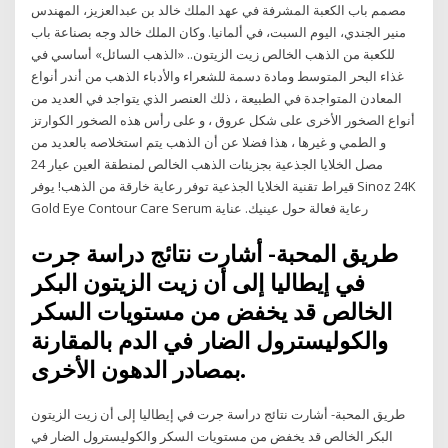
مصمم باب الكعبة المشرفة في عهد الملك خالد بن عبدالعزيز، المهندس
منير الجندي، اليوم السبت، في ألمانيا. وكان الملك خالد وجه بصناعة باب
للكعبة من الذهب الخالص زيت الزيتون.. «الذهب السائل» أساسي في
غذاء البحر المتوسط ومادة دسمة للشعراء والأدباء الذهب من أندر أنواع
المعادن المتواجدة في الطبيعة ، ذلك العنصر الذي يتواجد في العديد من
أنواع الصخور الأخرى على شكل عروق ، و على رأس هذه الصخور الكوارتز
و الطمي و غيرها ، هذا فضلا عن أن الذهب يتم استخلاصه بالعديد من
مصل الخلايا الجذعية بجزيئات الذهب الخالص لمنطقة العين عيار 24
قيراط تقنية الخلايا الجذعية توفر رعاية خارقة من الذهب! يوفر Sinoz 24K
Gold Eye Contour Care Serum رعاية فعالة حول عينيك. عناية
طريق المحبة- أشارت نتائج دراسة جرت
في إيطاليا إلى أن زيت الزيتون البكر
الخالص قد يخفض من مستويات السكر
والكوليسترول الضار في الدم بالمقارنة
بمصادر الدهون الأخرى.
طريق المحبة- أشارت نتائج دراسة جرت في إيطاليا إلى أن زيت الزيتون
البكر الخالص قد يخفض من مستويات السكر والكوليسترول الضار في