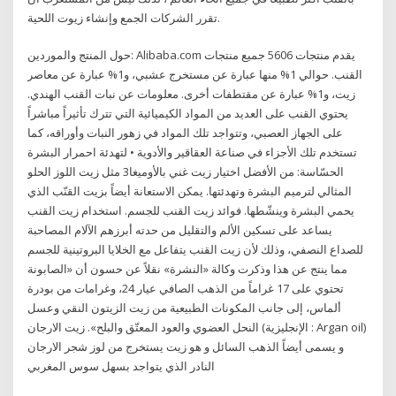
تقرر الشركات الجمع وإنشاء زيوت اللحية.
حول المنتج والموردين: Alibaba.com يقدم منتجات 5606 جميع منتجات
القنب. حوالي 1% منها عبارة عن مستخرج عشبي، و1% عبارة عن معاصر
زيت، و1% عبارة عن مقتطفات أخرى. معلومات عن نبات القنب الهندي.
يحتوي القنب على العديد من المواد الكيميائية التي تترك تأثيراً مباشراً
على الجهاز العصبي، وتتواجد تلك المواد في زهور النبات وأوراقه، كما
تستخدم تلك الأجزاء في صناعة العقاقير والأدوية • لتهدئة احمرار البشرة
الحسّاسة: من الأفضل اختيار زيت غني بالأوميغا3 مثل زيت اللوز الحلو
المثالي لترميم البشرة وتهدئتها. يمكن الاستعانة أيضاً بزيت القنّب الذي
يحمي البشرة وينشّطها. فوائد زيت القنب للجسم. استخدام زيت القنب
يساعد على تسكين الألم والتقليل من حدته أبرزهم الآلام المصاحبة
للصداع النصفي، وذلك لأن زيت القنب يتفاعل مع الخلايا البروتينية للجسم
مما ينتج عن هذا وذكرت وكالة «النشرة» نقلاً عن حسون أن «الصابونة
تحتوي على 17 غراماً من الذهب الصافي عيار 24، وغرامات من بودرة
ألماس، إلى جانب المكونات الطبيعية من زيت الزيتون النقي وعسل
النحل العضوي والعود المعتّق والبلح». زيت الارجان (الإنجليزية : Argan oil)
و يسمى أيضاً الذهب السائل و هو زيت يستخرج من لوز شجر الارجان
النادر الذي يتواجد بسهل سوس المغربي