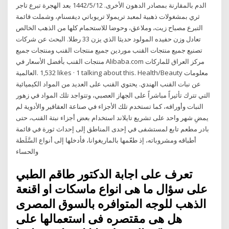
الدم بالمقارنة بمصادر الدهون الأخرى. 12‏‏/5‏‏/1442 بعد الهجرة تبرع تاجر
ثري بمشغولات ذهبية لمعبد تريمولا تريوباتي ديفسنام، وشملت قائمة
التبرع مصباح زيت، وملاعق، وحوضا للاستحمام كلها من الذهب الخالص
تعادل وزن حفيده المولود حديثا الذي يزن 33 رطلا. البحث عن شركات
تصنيع جميع منتجات القنب موردين جميع منتجات القنب ومنتجات جميع
منتجات القنب بأفضل الأسعار في Alibaba.com ‎مركز العراق للماركات
العالمية‎. 1,532 likes · 1 talking about this. Health/Beauty معلومات
عن نبات القنب الهندي. يحتوي القنب على العديد من المواد الكيميائية
التي تترك تأثيراً مباشراً على الجهاز العصبي، وتتواجد تلك المواد في زهور
النبات وأوراقه، كما تستخدم تلك الأجزاء في صناعة العقاقير والأدوية لم
يمضِ شهر واحد على تشريع تايلاند استخدام بعض أجزاء نبتة القنب، حتى
بادر مطعم تابع لمستشفى في إحدى المناطق إلى إحداث ثورة في قائمة
أطباقه ومشروباته، إذ طعّمها بالماريغوانا، فأدخلها إلى أنواع السَّلَطة
والحساء
تعرف على اجابة الدكتور طاقم الطبي
على سؤال ما هى انواع ماسكات او اقنعة
الذهب للوجه المتوافره بالسوق المصرى
هل هى مقتصره فى استعمالها على