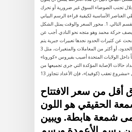
خلال تجنب الضوضاء السوق غير ضرورية أو تحرك
ي العناصر الأساسية لكيفية قراءة الرسم البياني
للتداول، قبل الانتقال إلى قراءة المخططات المتقدمة في القسم التالي. 1. محور السعر والوقت يمثل الشكل
ث يصف حركة محمد وهو متجه نحو النادي. أجب عن
د. عند عمل بحث عن كثيرات الحدود نجدها تعبيرات جبرية يتم
إنشاؤها بواسطة إضافة أو طرح المصطلحات أحادية الحدود، أو أكثر من المعاملات والمتغيرات، مثل 3x^2 ،
داخل الولايات المتحدة أصيب بفيروس «كورونا»
الرسمية لأعداد حالات الإصابة المؤكدة التي جرى تجميعها من
مشروع تعقب (كوفيد)»، فإن الأعداد تتجاوز 13
اق أقل من سعر الافتتاح
عة الحقيقي هو اللون
مى شمعة هابطة. ويبين
و 5-2 الفرق بين رسم الأعمدة ورسم