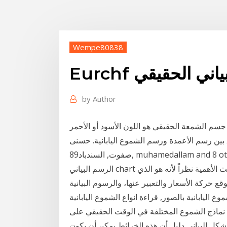
Wempe80838
 البياني الحقيقي
by
Author
 جسم الشمعة الحقيقي هو اللون الأسود أو الأحمر
هابطة. ويبين الشكلان 4-2 و 5-2 الفرق بين رسم الأعمدة ورسم الشموع اليابانية. حسنى
muhamedallam and 8 others like thi.
الرسم البياني chart من أهم أدوات سوق الفوركس بل هو الأداة الأولى من حيث الأهمية نظراً لأنه هو الذي
الأسعار والتعبير عنها، والرسوم البيانية charts ليست في الفوركس
1 من أشهر انواع الشموع اليابانية بالصور, قراءة انواع الشموع اليابانية
ل نماذج الشموع المختلفة في الوقت الحقيقي على
لشكل البياني دليل أن هذه الخرائط يمكن أن يكون