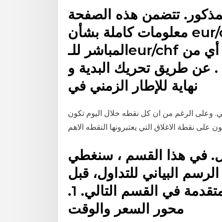
مذكور. تتضمن هذه الصفحة
معلومات كاملة بشأن eur/chf ، متضمنة الرسم البياني
المباشر للـeur/chf و ديناميكيات الشارت باختيار أي من
ية 8 المتوفرة . عن طريق تحريك البدية و
نهاية للإطار الزمني في
مي. وعلى الرغم من ان كل نقطه خلال اليوم تكون
اول. في هذا القسم ، سنغطي
الرسم البياني للتداول، قبل
الانتقال إلى قراءة المخططات المتقدمة في القسم التالي. 1.
محور السعر والوقت