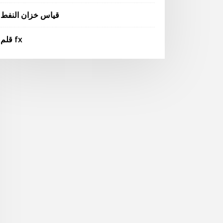
قياس خزان النفط
قلم fx