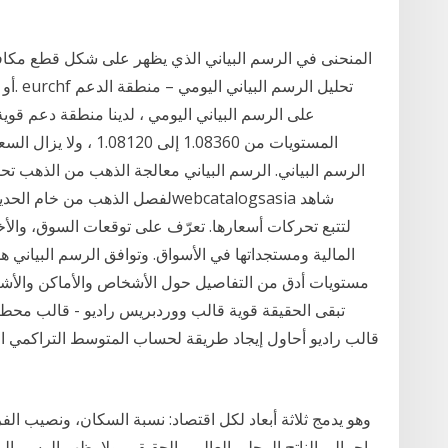
المنحنى في الرسم البياني الذي يظهر على شكل قطع مكافئ 
أو ال
المستويات من 1.08360 إل
الرسم البياني. الرسم البياني معالجة الذهب من الذهب تحمل
لفصل الذهب من خام الحديد خام الح
مستويات أدق من التفاصيل حول الأشخاص والأماكن والأشياء و
تبقى الحقيقة قوية قالب ووردبريس راديو - قالب محطة
قالب راديو أحاول إيجاد طريقة لحساب المتوسط التراكمي الم
وهو يدمج ثلاثة أبعاد لكل اقتصاد: نسبة السكان، ونصيب الف
إجمالي الناتج المحلي العالمي الحقيقي. ولا يظهر الرسم ال