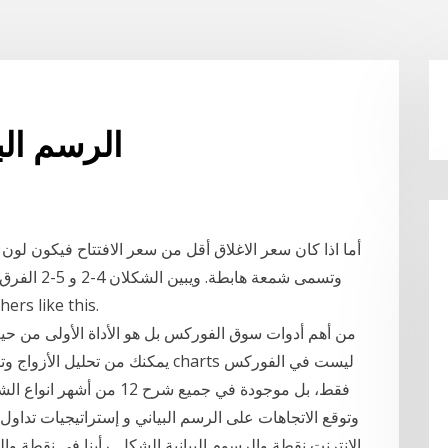
Eurchf الرسم
أما اذا كان سعر الاغلاق أقل من سعر الافتتاح فيكون لون
وتسمى شمعة 
صفوت, السندباد89, s
يمكنك من تحليل الأزواج وتوقع حركة 
فقط، بل موجودة في جميع شرح 2
وتوقع الاتجاهات على الرسم البياني و إستراتيجيات تداو
الانترنت نقطة والرسوم البيانية الشكل. رأينا في نقطة وا