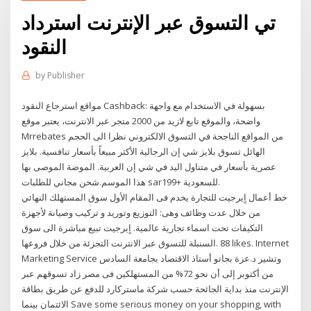
تي التسوق عبر الإنترنت استرداد
النقود
by
Publisher
مواقع استرجاع النقود Cashback: بسهولة في الاستخدام مع واجهة
واضحة، والموقع تابع لازيد من 2000 متجر عبر الانترنت، يعتبر موقع
Mrrebates من المواقع الناجحة في التسوق الالكتروني نظرا الى الحجم
الهائل تسوق بلايز شي إن الرجالية الأكثر مبيعاً بأسعار تنافسية. بلايز
عصرية بأسعار في متناول اليد في شي إن العربية. الموضة الموصى بها
هذا الموسم.شحن مجاني للطلبات sar199+ للسعودية.
خط أعمال اٍيرجيت للتجارة يخدم فى المقام الأول سوق المستهلك النهائي
من خلال عدت وظائف وهى: التوزيع وتوريد و تركيب وصيانة لأجهزة
التكيفات تحت اسماء تجارية عالمية. اٍيرجيت تبيع مباشرة الى سوق
التجزئة من خلال فروعها ‎السنبلة للتسوق عبر الانترنت‎. 88 likes. Internet
Marketing Service وتشير د.عزة بجاتو أستاذ الاقتصاد بجامعة السادس
من أكتوبر إلى أن نحو 72% من المستهلكين فى مصر زاد تسوقهم عبر
الإنترنت منذ بداية الجائحة حسب شركة ماستركارد للدفع عن طريق بطاقة
الائتمان بينما Save some serious money on your shopping, with