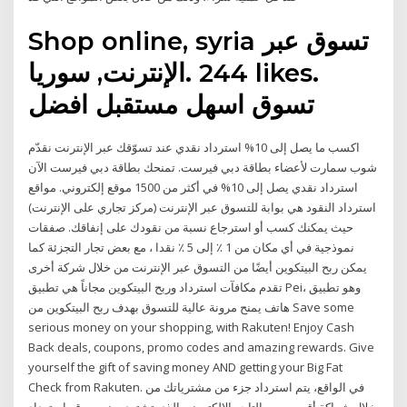
‎Shop online, syria تسوق عبر
الإنترنت, سوريا‎. 244 likes.
اكسب ما يصل إلى 10% استرداد نقدي عند تسوّقك عبر الإنترنت نقدّم
شوب سمارت لأعضاء بطاقة دبي فيرست. تمنحك بطاقة دبي فيرست الآن
استرداد نقدي يصل إلى 10% في أكثر من 1500 موقع إلكتروني. مواقع
استرداد النقود هي بوابة للتسوق عبر الإنترنت (مركز تجاري على الإنترنت)
حيث يمكنك كسب أو استرجاع نسبة من نقودك على إنفاقك. صفقات
نموذجية في أي مكان من 1 ٪ إلى 5 ٪ نقدا ، مع بعض تجار التجزئة كما
يمكن ربح البيتكوين أيضًا من التسوق عبر الإنترنت من خلال شركة أخرى
تقدم مكافآت استرداد وربح البيتكوين مجاناً هي تطبيق Pei، وهو تطبيق
هاتف يمنح مرونة عالية للتسوق بهدف ربح البيتكوين من Save some
serious money on your shopping, with Rakuten! Enjoy Cash
Back deals, coupons, promo codes and amazing rewards. Give
yourself the gift of saving money AND getting your Big Fat
Check from Rakuten. في الواقع، يتم استرداد جزء من مشترياتك من
خلال شراكة أقيمت بين التاجر الإلكتروني الذي تشتري منه وموقع استرداد