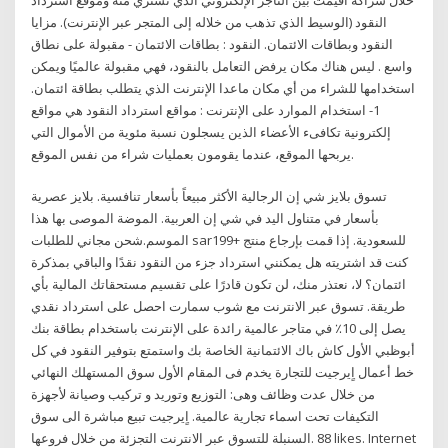
النقود (الوسيط الذي تذهب من خلاله إلى المتجر عبر الإنترنت). مزايا
النقود وبطاقات الائتمان. النقود : بطاقات الائتمان - مقبولة على نطاق
واسع . ليس هناك مكان يرفض التعامل بالنقود، فهي مقبولة عالميًا ويمكن
استخدامها للشراء من أي مكان ماعدا الإنترنت الذي يتطلب بطاقة ائتمان.
1- استخدام الموارد على الإنترنت : مواقع استرداد النقود هي مواقع
إلكترونية تكافىء الأعضاء الذين يسجلون نسبة مئوية من الأموال التي
يربحها الموقع، عندما يقومون بعمليات شراء من نفس الموقع.
تسوق بلايز شي إن الرجالية الأكثر مبيعاً بأسعار تنافسية. بلايز عصرية
بأسعار في متناول اليد في شي إن العربية. الموضة الموصى بها هذا
الموسم.شحن مجاني للطلبات sar199+ للسعودية. إذا قمت بإرجاع منتج
كنت قد اشتريته هل يمكنني استرداد جزء من النقود نقدًا والباقي بمذكرة
ائتمان؟ لا، نعتذر منك، لن تكون قادرًا على تقسيم مستحقاتك المالية بأي
طريقة. تسوق عبر الانترنت مع شوب سمارت احصل على استرداد نقدي
يصل إلى 10٪ في متاجر عالمية رائدة على الإنترنت باستخدام بطاقة بنك
أبوظبي الأول كاش باك الائتمانية الخاصة بك واستمتع بتوفير النقود في كل
خط أعمال اٍيرجيت للتجارة يخدم فى المقام الأول سوق المستهلك النهائي
من خلال عدت وظائف وهى: التوزيع وتوريد و تركيب وصيانة لأجهزة
التكيفات تحت اسماء تجارية عالمية. اٍيرجيت تبيع مباشرة الى سوق
التجزئة من خلال فروعها ‎السنبلة للتسوق عبر الانترنت‎. 88 likes. Internet