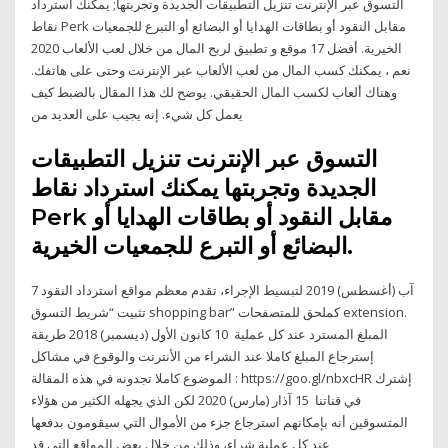
التسوق عبر الإنترنت تنزيل التطبيقات الجديدة وتجربتها; يمكنك استرداد
نقاط Perk مقابل النقود أو بطاقات الهدايا أو البضائع أو التبرع للجمعيات
الخيرية. أفضل 17 موقع و تطبيق لربح المال من خلال لعب الألعاب 2020
نعم ، يمكنك كسب المال من لعب الألعاب عبر الإنترنت وحتى على هاتفك.
وهناك ألعاب لكسب المال الحقيقي. يوضح لك هذا المقال بالضبط كيف
يعمل كل شيء. إنه يجيب على العديد من
التسوق عبر الإنترنت تنزيل التطبيقات
الجديدة وتجربتها يمكنك استرداد نقاط
Perk مقابل النقود أو بطاقات الهدايا أو
البضائع أو التبرع للجمعيات الخيرية.
7 آب (أغسطس) 2019 لتبسيط الإجراء، تقدم معظم مواقع استرداد النقود
تثبيت “شريط التسوق shopping bar” كملحق للمتصفحات extension.
المبلغ المسترد عند كل عملية 10 كانون الأول (ديسمبر) 2018 طريقة
إسترجاع المبلغ كاملا عند الشراء من الأنترنت والوقوع في مشاكل
الموضوع كاملا تجدونه في هذه المقالة : https://goo.gl/nbxcHR إشترك
في قناتنا 15 آذار (مارس) 2020 لكن الذي يجهله الكثير من هؤلاء
المتسوقين أنه بإمكانهم استرجاع جزء من الأموال التي سيقومون بدفعها
عند كل عملية شراء، وذلك من خلال بعض المواقع التي قد