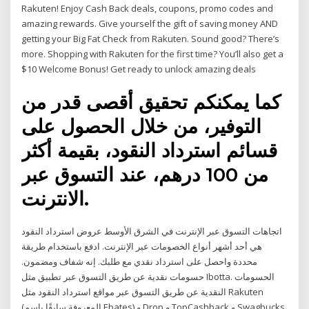
Rakuten! Enjoy Cash Back deals, coupons, promo codes and
amazing rewards. Give yourself the gift of saving money AND
getting your Big Fat Check from Rakuten. Sound good? There’s
more. Shopping with Rakuten for the first time? You’ll also get a
$10 Welcome Bonus! Get ready to unlock amazing deals
كما يمكنكم تحقيق أقصى قدر من
التوفير، من خلال الحصول على
قسائم استرداد النقود، بقيمة أكثر
من 100 درهم، عند التسوق عبر
الانترنت.
اتجاهات التسوق عبر الإنترنت في الشرق الأوسط عروض استرداد النقود
هي أحد أشهر أنواع الخصومات عبر الإنترنت. ادفع باستخدام طريقة
محددة واحصل على استرداد نقدي مع طلبك. إنه شفاف ومضمون.
حسومات نقدية عن طريق التسوق عبر تطبيق مثل Ibotta. الحسومات
النقدية عن طريق التسوق عبر مواقع استرداد النقود مثل Rakuten
(المعروفة سابقًا باسم Ebates) و Drop و TopCashback و Swagbucks