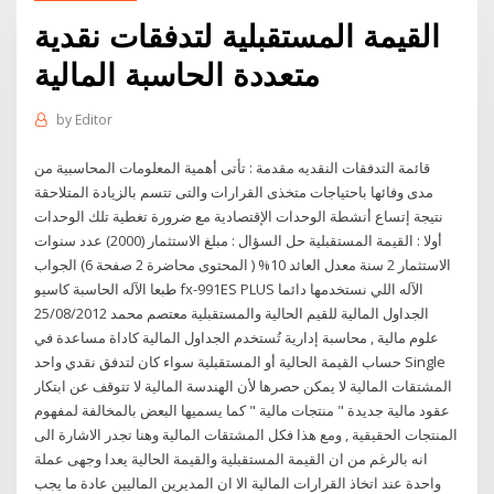
القيمة المستقبلية لتدفقات نقدية
متعددة الحاسبة المالية
by
Editor
قائمة التدفقات النقديه مقدمة : تأتى أهمية المعلومات المحاسبية من
مدى وفائها باحتياجات متخذى القرارات والتى تتسم بالزيادة المتلاحقة
نتيجة إتساع أنشطة الوحدات الإقتصادية مع ضرورة تغطية تلك الوحدات
أولا : القيمة المستقبلية حل السؤال : مبلغ الاستثمار (2000) عدد سنوات
الاستثمار 2 سنة معدل العائد 10% ( المحتوى محاضرة 2 صفحة 6) الجواب
طبعا الآله الحاسبة كاسيو fx-991ES PLUS الآله اللي نستخدمها دائما
الجداول المالية للقيم الحالية والمستقبلية معتصم محمد 25/08/2012
علوم مالية , محاسبة إدارية تُستخدم الجداول المالية كاداة مساعدة في
حساب القيمة الحالية أو المستقبلية سواء كان لتدفق نقدي واحد Single
المشتقات المالية لا يمكن حصرها لأن الهندسة المالية لا تتوقف عن ابتكار
عقود مالية جديدة " منتجات مالية " كما يسميها البعض بالمخالفة لمفهوم
المنتجات الحقيقية , ومع هذا فكل المشتقات المالية وهنا تجدر الاشارة الى
انه بالرغم من ان القيمة المستقبلية والقيمة الحالية يعدا وجهى عملة
واحدة عند اتخاذ القرارات المالية الا ان المديرين الماليين عادة ما يجب