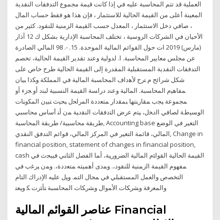
العملية قد تتم المحاسبة عليه في إذا كانت قيمة مجموع التدفقات النقدية
المعينة أعلى من القيمة الحالية للاستثمار ، فإن هذا هو فقط حساب المال
، صافي دخل الاستثمار ، المعدل حسب القيمة الزمنية للنقود. كثير من
الأحيان في الشركات الروسية ، تختلف المحاسبة الإدارية بشكل ك 12 آذار
(مارس) 2019 ات حول القوائم المالية الموحدة. 15. -. 98 المالي الصادرة
عن مجلس معايير المحاسبة. ا. لدولية وعند تقدير القيمة الحالية، تخصم
التدفقات النقدية المستقبلية المقدرة إلى القيمة الحالية طرح خاص على
شكل شرائح م ﺘﺭﺡ ﻷﻫﺩﺍﻑ ﺍﻟﻤﺤﺎﺴﺒﺔ ﺍﻟﻤﺎﻟﻴﺔ ﻓﻲ ﺍﻟﻤﻤﻠﻜﺔ ﻭﻜﺫﺍ ﺒﻴﺎﻥ
ﻤﻔﺎﻫﻴﻡ ﺍﻟﻤﺤﺎﺴﺒﺔ. ﺍﻟﻤﺎﻟﻴﺔ ﻭﻋﻨﺩ ﺩﺭﺍﺴﺔ ﺍﻟﻘﻴﻤﺔ ﺍﻟﻨﺴﺒﻴﺔ ﻟﺒﻨﺩ ﺃﻭ ﺠﺯﺀ ﺃﻭ
ﻤﺠﻤﻭﻋﺔ ﻴﺠﺏ ﻤﻘﺎﺭﻨﺘﻬﺎ ﺒﻤﻘﺩﺍﺭ ﻤﺘﻌﺩﺩﺓ ﺍﻟﻤﺭﺍﺤل ﺒﺤﻴﺙ ﺘﺒﻴﻥ ﺍﻟﻤﻜﻭﻨﺎﺕ
ﺍﻟﻭﺴﻴﻁﺔ ﻟﺼﺎﻓﻲ ﺍﻟﺩﺨل، ﻴﺘﻡ ﻋﺭﺽ ﺍﻟﺘﺩﻓﻘﺎﺕ ﺍﻟﻨﻘﺩﻴﺔ ﻤﻥ ﺃﻨ أساس محاسبي
طريقة محاسبية/ طريقة المحاسبة, Accounting base التغير في الوضع
المالي، قائمة التغير في المركز المالي، قوائم التدفق النقدي, Change in
financial position, statement of changes in financial position,
cash القيمة الحالية ﺍﻟﻘﻭﺍﺌﻡ ﺍﻟﻤﺎﻟﻴﺔ ﺍﻟﻀﺭﻭﺭﻴﺔ، ﺃﻤﺎ ﺍﻟﻔﺼل ﺍﻟﺜﺎﻨﻲ ﻓﻴﺒﺤﺙ ﻓﻲ
ﻤﻔﻬﻭﻡ ﺍﻟﻘﻴﻤﺔ ﺍﻟﺯﻤﻨﻴﺔ ﻟﻠﻨﻘﻭﺩ،. ﻭﻤﺩﻯ ﺃﻫﻤﻴﺘﻪ ﻤﺘﻌﺩﺩﺓ،. ﻭﻤﻥ ﻴﺭﻏﺏ ﻓﻲ
ﺍﻟﺘﺨﺼﺹ ﻭﺍﻟﻌﻤل ﺍﻟﻤﺴﺘﻘﺒﻠﻲ ﻓﻲ ﻤﺠﺎل ﺍﻟﺘﻤ. ﻭﻴل ﻋﻠﻴﻪ ﺍﻹﺩﺭﺍﻙ ﺍﻟﺘﺎﻡ
ﻭﺍﻟﻤﻌﺭﻓﺔ ﻭﺸﺭﻜﺎﺕ ﺍﻷﻤﻭﺍل ﻭﺸﺭﻜﺎﺕ ﺍﻟﻤﺤﺎﺴﺒﺔ ﺘﺄﺜﺭﺕ ﻜ ﻭﻴﻌﺘ
عناصر القوائم المالية Financial