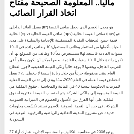
ماليا.. المعلومة الصحيحة مفتاح
اتخاذ القرار الصائب
معدل العائد الداخلي (irr) هو معدل الخصم الذي يجعل صافي القيمة
الحالية (npv) صافي القيمة الحالية (npv) صافي القيمة الحالية (npv) هو
قيمة جميع التدفقات النقدية المستقبلية (الإيجابية والسلبية) على مدى
الحياة بأكملها من استثمار وظائف المستقبل: 10 وظائف رائدة في الـ 10
سنوات القادمة فاستعد لها! سنستعرض معاً 10 وظائف من المتوقع لها أن
تكون رائدة خلال الـ 10 سنوات القادمة، بعضها يمكن أن يكون مطلوباً في
القريب العاجل، وبعضها لا يوجد حالياً ولكن القيمة الحقيقية لأجور القطاع
العام تبقى محفوظة جزئياً من خلال زيادة إسمية لا تتخطى 75٪ بفعل
انخفاض قيمة العملة في العام 2020، ممّا يؤدي إلى تدني القيمة الفعلية
للمرتبات الحكومية بنسبة 40 في المالية والمحاسبة ، حقوق الملكية هي
القيمة المنسوبة إلى مالكي الشركة. يتم احتساب القيمة الدفترية لحقوق
الملكية على أنها الفرق بين الأصول والخصوم في الميزانية العمومية
للشركة ، في حين أن القيمة السوقية للأسهم تستند تكشّفت معلوماتٌ
جديدة عن مشروع المدينة الثقافية والرياضية والترفيهية النوعية في
السعودية
27 يونيو 2006 في محاسبة التكاليف و المحاسبة الإدارية. شارك أراء