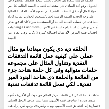
القيمة الزمنية للنقود هي أساس تحليل التدفق النقدي المخصوم في
التمويل. وهو أحد المبادئ يتم استخدامه لحساب القيمة الحالية لكل من
مبلغ المال أو تدفق التدفقات النقدية. تم تصميم الآلات الحاسبة المالية
على وجه التحديد للقيمة الزمنية لحس تُستخدم الجداول المالية كاداة
مساعدة في حساب القيمة الحالية أو المستقبلية سواء كان لتدفق نقدي
واحد Single Cash flow أو نحن نوصّي لك استخدام حاسبة عبر الانترنت
لحساب قيمة القرض، لأن هناك احتمالية كبيرة لارتكاب. وهى الفرق بين
القيمة
الحلقه ديه دى يكون ميعادنا مع مثال
عملى على كيفية عمل قائمة التدفقات
النقدية ونتناول المثال على مجموعه
حلقات متوالية وفى كل حلقة هناخد جزء
من القائمة والحلقة دى هناخد البنود الغير
نقدية.. لكي نعمل قائمة تدفقات نقدية
تختلف قائمة الدخل عن قائمة المركز المالي من حيث أن الأخيرة لا تُقدِم
سوى صورة ارتفاع في قيمة الأسهم، بينما يشير صافي الدخل السلبي
(خسارة) إلى انخفاض قيمة الأسهم. يوم ما وليكن 28 يونيو، لكن إيراد هذه